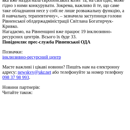
яка вже наздогнала європейських колег та, на сьогодні, може
гідно з ними конкурувати. Зокрема, важливо й те, що саме
таке обладнання несе у собі не лише розважальну функцію, а
й навчальну, терапевтичну», – зазначила заступниця голови
Рівненської облдержадміністрації Світлана Богатирчук-
Кривко.
Нагадаємо, на Рівненщині вже працює 19 інклюзивно-
ресурсних центрів. Всього їх буде 33.
Повідомляє прес-служба Рівненської ОДА
Позначки:
інклюзивно-ресурсний центр
Маєте важливі і цікаві новини? Пишіть нам на електронну
адресу:
newskvv@ukr.net
або телефонуйте за номер телефону
098 37 98 993
.
Новини партнерів:
Читайте також: