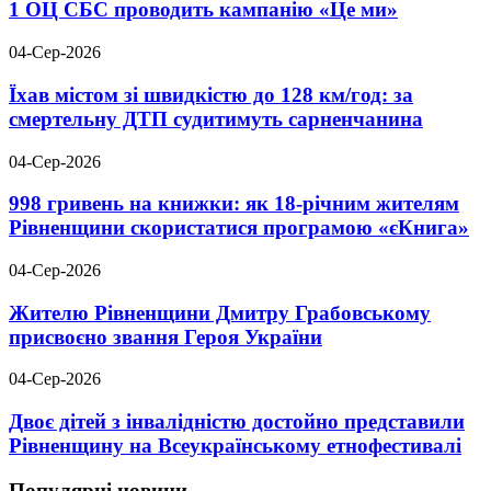
1 ОЦ СБС проводить кампанію «Це ми»
04-Сер-2026
Їхав містом зі швидкістю до 128 км/год: за
смертельну ДТП судитимуть сарненчанина
04-Сер-2026
998 гривень на книжки: як 18-річним жителям
Рівненщини скористатися програмою «єКнига»
04-Сер-2026
Жителю Рівненщини Дмитру Грабовському
присвоєно звання Героя України
04-Сер-2026
Двоє дітей з інвалідністю достойно представили
Рівненщину на Всеукраїнському етнофестивалі
Популярні новини