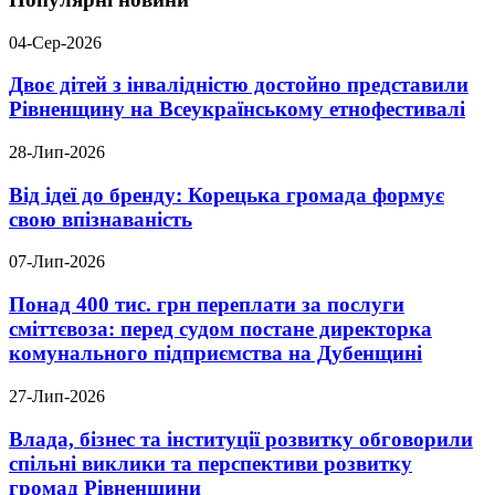
04-Сер-2026
Двоє дітей з інвалідністю достойно представили
Рівненщину на Всеукраїнському етнофестивалі
28-Лип-2026
Від ідеї до бренду: Корецька громада формує
свою впізнаваність
07-Лип-2026
Понад 400 тис. грн переплати за послуги
сміттєвоза: перед судом постане директорка
комунального підприємства на Дубенщині
27-Лип-2026
Влада, бізнес та інституції розвитку обговорили
спільні виклики та перспективи розвитку
громад Рівненщини