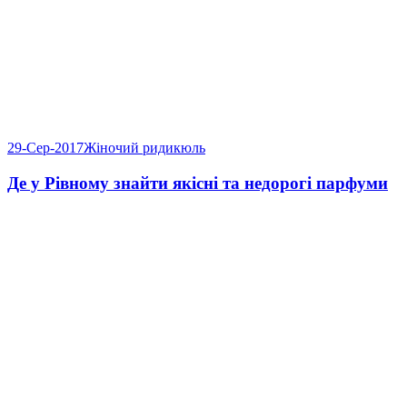
29-Сер-2017
Жіночий ридикюль
Де у Рівному знайти якісні та недорогі парфуми