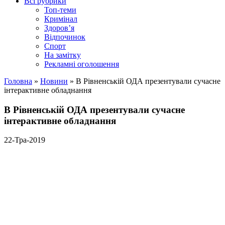
Всі рубрики
Топ-теми
Кримінал
Здоров’я
Відпочинок
Спорт
На замітку
Рекламні оголошення
Головна
»
Новини
»
В Рівненській ОДА презентували сучасне
інтерактивне обладнання
В Рівненській ОДА презентували сучасне
інтерактивне обладнання
22-Тра-2019