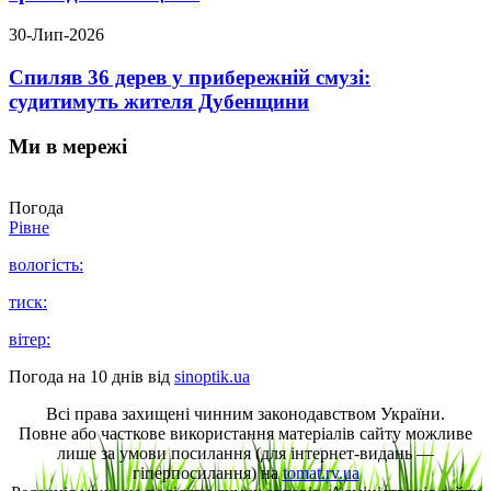
30-Лип-2026
Спиляв 36 дерев у прибережній смузі:
судитимуть жителя Дубенщини
Ми в мережі
Погода
Рівне
вологість:
тиск:
вітер:
Погода на 10 днів від
sinoptik.ua
Всі права захищені чинним законодавством України.
Повне або часткове використання матеріалів сайту можливе
лише за умови посилання (для інтернет-видань —
гіперпосилання) на
tomat.rv.ua