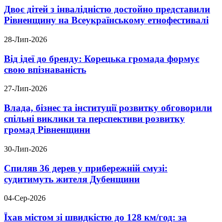
Двоє дітей з інвалідністю достойно представили
Рівненщину на Всеукраїнському етнофестивалі
28-Лип-2026
Від ідеї до бренду: Корецька громада формує
свою впізнаваність
27-Лип-2026
Влада, бізнес та інституції розвитку обговорили
спільні виклики та перспективи розвитку
громад Рівненщини
30-Лип-2026
Спиляв 36 дерев у прибережній смузі:
судитимуть жителя Дубенщини
04-Сер-2026
Їхав містом зі швидкістю до 128 км/год: за