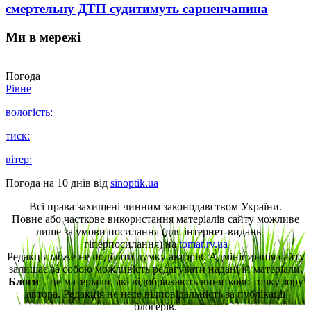
смертельну ДТП судитимуть сарненчанина
Ми в мережі
Погода
Рівне
вологість:
тиск:
вітер:
Погода на 10 днів від
sinoptik.ua
Всі права захищені чинним законодавством України.
Повне або часткове використання матеріалів сайту можливе
лише за умови посилання (для інтернет-видань —
гіперпосилання) на
tomat.rv.ua
Редакція може не поділяти думку авторів. Адміністрація сайту
залишає за собою можливість редагувати надані їй матеріали.
Блоги
– це матеріали, які відображають винятково точку зору
автора. Редакція не несе відповідальність за публікації
блогерів.