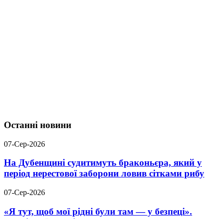
Останні новини
07-Сер-2026
На Дубенщині судитимуть браконьєра, який у
період нерестової заборони ловив сітками рибу
07-Сер-2026
«Я тут, щоб мої рідні були там — у безпеці».