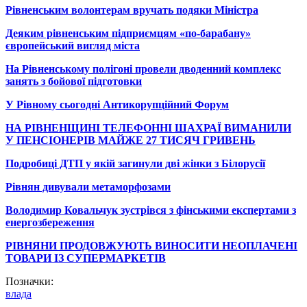
Рівненським волонтерам вручать подяки Міністра
Деяким рівненським підприємцям «по-барабану»
європейський вигляд міста
На Рівненському полігоні провели дводенний комплекс
занять з бойової підготовки
У Рівному сьогодні Антикорупційний Форум
НА РІВНЕНЩИНІ ТЕЛЕФОННІ ШАХРАЇ ВИМАНИЛИ
У ПЕНСІОНЕРІВ МАЙЖЕ 27 ТИСЯЧ ГРИВЕНЬ
Подробиці ДТП у якій загинули дві жінки з Білорусії
Рівнян дивували метаморфозами
Володимир Ковальчук зустрівся з фінськими експертами з
енергозбереження
РІВНЯНИ ПРОДОВЖУЮТЬ ВИНОСИТИ НЕОПЛАЧЕНІ
ТОВАРИ ІЗ СУПЕРМАРКЕТІВ
Позначки:
влада