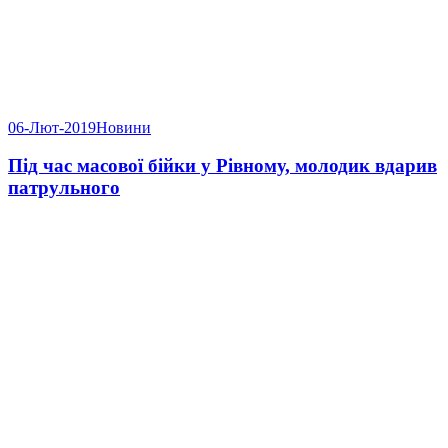
06-Лют-2019
Новини
Під час масової бійки у Рівному, молодик вдарив
патрульного