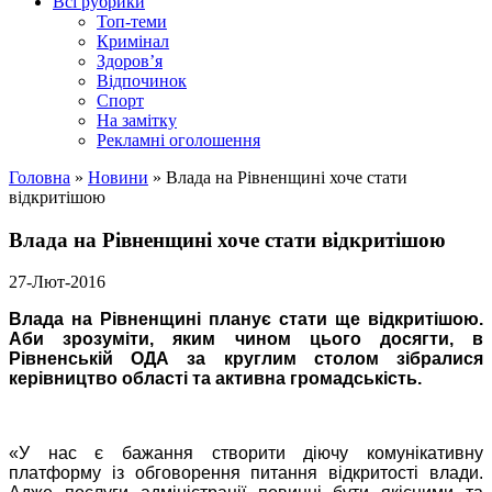
Всі рубрики
Топ-теми
Кримінал
Здоров’я
Відпочинок
Спорт
На замітку
Рекламні оголошення
Головна
»
Новини
»
Влада на Рівненщині хоче стати
відкритішою
Влада на Рівненщині хоче стати відкритішою
27-Лют-2016
Влада на Рівненщині планує стати ще відкритішою.
Аби зрозуміти, яким чином цього досягти, в
Рівненській ОДА за круглим столом зібралися
керівництво області та активна громадськість.
«У нас є бажання створити діючу комунікативну
платформу із обговорення питання відкритості влади.