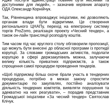
Адже послуги адміністрації повинні бути якісними та
доступними для людей», – зазначив керівник апарату
ОДА Олександр Корнійчук.
Так, Рівненщина впроваджує ініціативи, які дозволяють
органам влади бути відкритими. Це створення
регіонального ЦНАПу, перехід на електронну систему
торгів
ProZorro
, реалізація проекту «
Чесний тендер», а
також
он-лайн трансляції розподілу коштів.
Тим часом під час круглого столу обговорили пропозиції,
що можуть бути внесені до обласної програми із протидії
корупції. За словами громадських активістів, подолати
корупцію в сфері держзакупівель можна, залучаючи
велику кількість приватних підприємств, а також
спрощення самої процедури проведення тендерів.
«Щоб підприємці більш охоче брали участь в тендерних
процедурах, потрібно в межах закону спростити
документацію по закупівлях, постійно аналізувати
діяльність тендерних комітетів, виявляти порушення та
адекватно на них реагувати», – порадив представник
Громадської ініціативи «За чесний тендер» Святослав
Клічук.