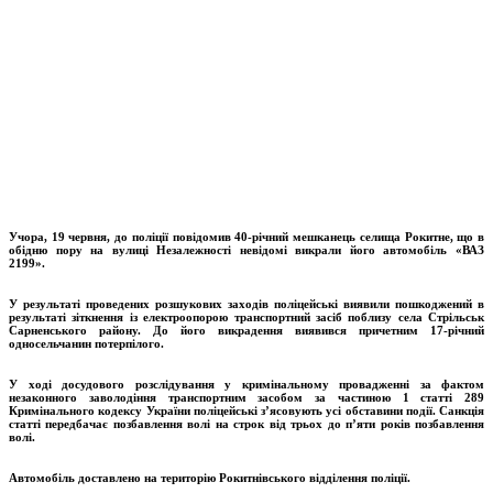
Учора, 19 червня, до поліції повідомив 40-річний мешканець селища Рокитне, що в
обідню пору на вулиці Незалежності невідомі викрали його автомобіль «ВАЗ
2199».
У результаті проведених розшукових заходів поліцейські виявили пошкоджений в
результаті зіткнення із електроопорою транспортний засіб поблизу села Стрільськ
Сарненського району. До його викрадення виявився причетним 17-річний
односельчанин потерпілого.
У ході досудового розслідування у кримінальному провадженні за фактом
незаконного заволодіння транспортним засобом за частиною 1 статті 289
Кримінального кодексу України поліцейські з’ясовують усі обставини події. Санкція
статті передбачає позбавлення волі на строк від трьох до п’яти років позбавлення
волі.
Автомобіль доставлено на територію Рокитнівського відділення поліції.