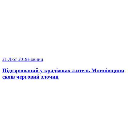
21-Лют-2019
Новини
Підозрюваний у крадіжках житель Млинівщини
скоїв черговий злочин