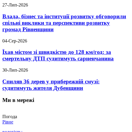
27-Лип-2026
Влада, бізнес та інституції розвитку обговорили
спільні виклики та перспективи розвитку
громад Рівненщини
04-Сер-2026
Їхав містом зі швидкістю до 128 км/год: за
смертельну ДТП судитимуть сарненчанина
30-Лип-2026
Спиляв 36 дерев у прибережній смузі:
судитимуть жителя Дубенщини
Ми в мережі
Погода
Рівне
вологість: