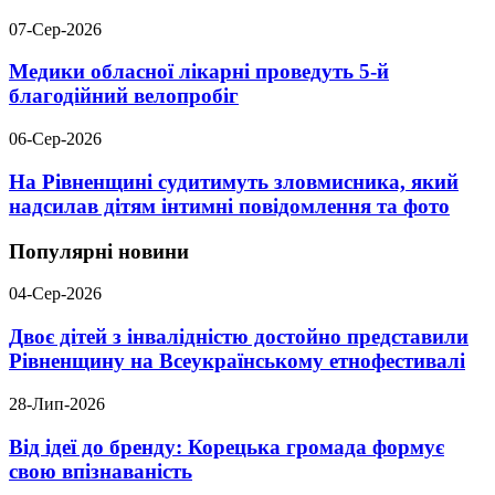
07-Сер-2026
Медики обласної лікарні проведуть 5-й
благодійний велопробіг
06-Сер-2026
На Рівненщині судитимуть зловмисника, який
надсилав дітям інтимні повідомлення та фото
Популярні новини
04-Сер-2026
Двоє дітей з інвалідністю достойно представили
Рівненщину на Всеукраїнському етнофестивалі
28-Лип-2026
Від ідеї до бренду: Корецька громада формує
свою впізнаваність