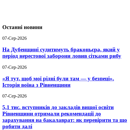
Останні новини
07-Сер-2026
На Дубенщині судитимуть браконьєра, який у
період нерестової заборони ловив сітками рибу
07-Сер-2026
«Я тут, щоб мої рідні були там — у безпеці».
Історія воїна з Рівненщини
07-Сер-2026
5,1 тис. вступників до закладів вищої освіти
Рівненщини отримали рекомендації до
зарахування на бакалаврат: як перевірити та що
робити далі