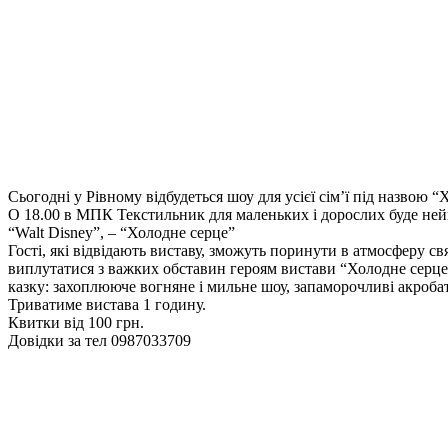
Сьогодні у Рівному відбудеться шоу для усієї сім’ї під назвою 
О 18.00 в МПК Текстильник для маленьких і дорослих буде н
“Walt Disney”, – “Холодне серце”
Гості, які відвідають виставу, зможуть поринути в атмосферу свят
виплутатися з важких обставин героям вистави “Холодне серце”
казку: захоплююче вогняне і мильне шоу, запаморочливі акробат
Триватиме вистава 1 годину.
Квитки від 100 грн.
Довідки за тел 0987033709