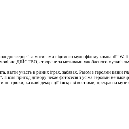
“Холодне серце” за мотивами відомого мультфільму компанії “Walt 
еймовірне ДІЙСТВО, створене за мотивами улюбленого мультфіл
а, взяти участь в різних іграх, забавах. Разом з героями казки гл
. Після пригод дітвору чекає фотосесія з усіма героями неймов
ичні трюки, казкові декорації і яскраві костюми, прекрасна муз