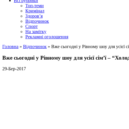
Всі рубрики
Топ-теми
Кримінал
Здоров’я
Відпочинок
Спорт
На замітку
Рекламні оголошення
Головна
»
Відпочинок
»
Вже сьогодні у Рівному шоу для усієї с
Вже сьогодні у Рівному шоу для усієї сім’ї – “Холо
29-Бер-2017