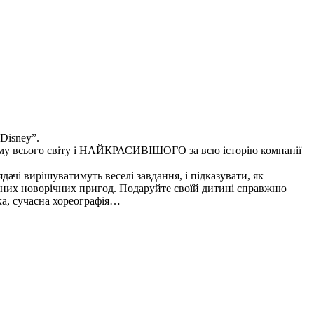
Disney”.
ьму всього світу і НАЙКРАСИВІШОГО за всю історію компанії
ядачі вирішуватимуть веселі завдання, і підказувати, як
ірних новорічних пригод. Подаруйте своїй дитині справжню
ика, сучасна хореографія…