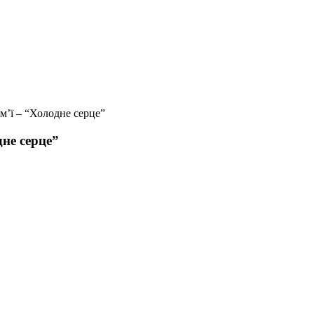
ім’ї – “Холодне серце”
дне серце”