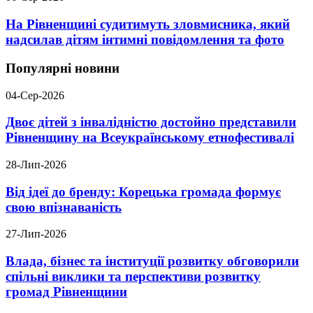
На Рівненщині судитимуть зловмисника, який
надсилав дітям інтимні повідомлення та фото
Популярні новини
04-Сер-2026
Двоє дітей з інвалідністю достойно представили
Рівненщину на Всеукраїнському етнофестивалі
28-Лип-2026
Від ідеї до бренду: Корецька громада формує
свою впізнаваність
27-Лип-2026
Влада, бізнес та інституції розвитку обговорили
спільні виклики та перспективи розвитку
громад Рівненщини