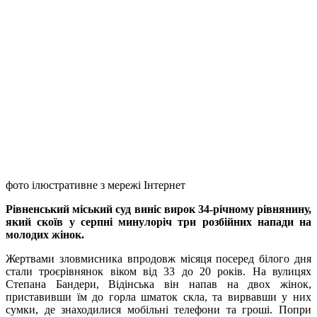
фото ілюстративне з мережі Інтернет
Рівненський міський суд виніс вирок 34-річному
рівнянину
,
який скоїв у серпні
минулоріч
три розбійних напади на
молодих жінок.
Жертвами зловмисника впродовж місяця посеред білого дня
стали троє
рівнянок
віком від 33 до 20 років. На
вулицях
Степана
Бандери
,
Від
і
нська
він напав на двох жінок,
приставивши їм до горла шматок скла, та вирвавши у них
сумки, де знаходилися мобільні телефони та гроші. Попри