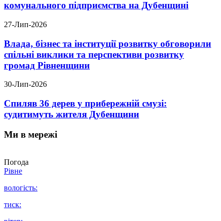
комунального підприємства на Дубенщині
27-Лип-2026
Влада, бізнес та інституції розвитку обговорили
спільні виклики та перспективи розвитку
громад Рівненщини
30-Лип-2026
Спиляв 36 дерев у прибережній смузі:
судитимуть жителя Дубенщини
Ми в мережі
Погода
Рівне
вологість:
тиск: