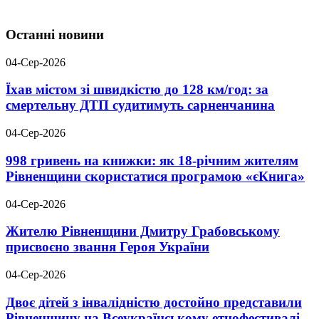
Останні новини
04-Сер-2026
Їхав містом зі швидкістю до 128 км/год: за
смертельну ДТП судитимуть сарненчанина
04-Сер-2026
998 гривень на книжки: як 18-річним жителям
Рівненщини скористатися програмою «єКнига»
04-Сер-2026
Жителю Рівненщини Дмитру Грабовському
присвоєно звання Героя України
04-Сер-2026
Двоє дітей з інвалідністю достойно представили
Рівненщину на Всеукраїнському етнофестивалі