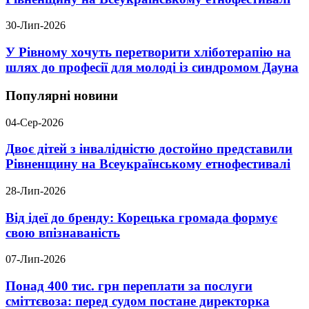
30-Лип-2026
У Рівному хочуть перетворити хліботерапію на
шлях до професії для молоді із синдромом Дауна
Популярні новини
04-Сер-2026
Двоє дітей з інвалідністю достойно представили
Рівненщину на Всеукраїнському етнофестивалі
28-Лип-2026
Від ідеї до бренду: Корецька громада формує
свою впізнаваність
07-Лип-2026
Понад 400 тис. грн переплати за послуги
сміттєвоза: перед судом постане директорка