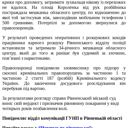
крики про допомогу, затримати зухвальця нікому із перехожих
не вдалося. На площі Короленка від рук розбійника
постраждала мешканка обласного центру, по відношенню до
якої той застосував ніж, заволодівши мобільним телефоном і
500 гривнями. Потерпілі за допомогою звернулися до
правоохоронців.
У результаті проведених оперативних і розшукових заходів
працівники карного розшуку Рівненського відділу поліції
встановили та затримали 34-річного мешканця обласного
центру, який до того ж раніше був судимий за злочини,
пов’язані з наркотиками
.
Правоохоронці повідомили зловмиснику про підозру у
скоєнні кримінальних правопорушень за частиною 1 та
частиною 2 статті 187 (розбій) Кримінального кодексу
України. До закінчення досудового розслідування він
перебував під вартою.
За результатами розгляду справи Рівненський міський суд
виніс свій вердикт і призначив
рівнянину
покарання у виді
чотирьох
років
позбавлення
волі
.
Повідомляє відділ комунікації
ГУНП
в Рівненькій області
Читайте також у
“Новинах по-рівненськи”
: