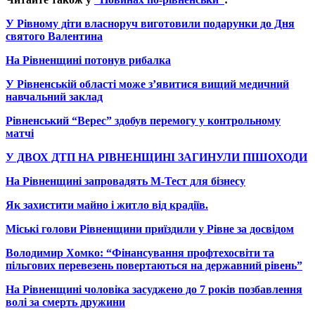
У Рівному діти власноруч виготовили подарунки до Дня
святого Валентина
На Рівненщині потонув рибалка
У Рівненській області може з’явитися вищий медичний
навчальний заклад
Рівненський “Верес” здобув перемогу у контрольному
матчі
У ДВОХ ДТП НА РІВНЕНЩИНІ ЗАГИНУЛИ ПІШОХОДИ
На Рівненщині запровадять М-Тест для бізнесу
Як захистити майно і житло від крадіїв.
Міські голови Рівненщини приїздили у Рівне за досвідом
Володимир Хомко: “Фінансування профтехосвіти та
пільгових перевезень повертаються на державний рівень”
На Рівненщині чоловіка засуджено до 7 років позбавлення
волі за смерть дружини