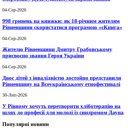
04-Сер-2026
998 гривень на книжки: як 18-річним жителям
Рівненщини скористатися програмою «єКнига»
04-Сер-2026
Жителю Рівненщини Дмитру Грабовському
присвоєно звання Героя України
04-Сер-2026
Двоє дітей з інвалідністю достойно представили
Рівненщину на Всеукраїнському етнофестивалі
30-Лип-2026
У Рівному хочуть перетворити хліботерапію на
шлях до професії для молоді із синдромом Дауна
Популярні новини