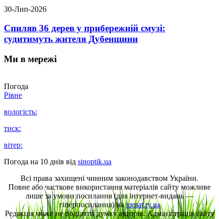
30-Лип-2026
Спиляв 36 дерев у прибережній смузі:
судитимуть жителя Дубенщини
Ми в мережі
Погода
Рівне
вологість:
тиск:
вітер:
Погода на 10 днів від
sinoptik.ua
Всі права захищені чинним законодавством України.
Повне або часткове використання матеріалів сайту можливе
лише за умови посилання (для інтернет-видань —
гіперпосилання) на
tomat.rv.ua
Редакція може не поділяти думку авторів. Адміністрація сайту