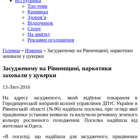
Всі рубрики
Топ-теми
Кримінал
Здоров’я
Відпочинок
Спорт
На замітку
Рекламні оголошення
Головна
»
Новини
»
Засудженому на Рівненщині, наркотики
заховали у цукерки
Засудженому на Рівненщині, наркотики
заховали у цукерки
13-Лют-2016
На адресу засудженого, який відбуває покарання в
Городищенській випраній колонії управління ДПтС України в
Рівненській області (№96) надійшла посилка, при огляді якої
працівники установи виявили та вилучили речовину зеленого
кольору рослинного походження. Посилка надійшла від
жительки м.Одеса.
«В посилці, що надійшла для засудженого, працівники