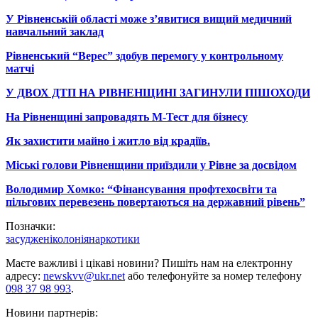
У Рівненській області може з’явитися вищий медичний
навчальний заклад
Рівненський “Верес” здобув перемогу у контрольному
матчі
У ДВОХ ДТП НА РІВНЕНЩИНІ ЗАГИНУЛИ ПІШОХОДИ
На Рівненщині запровадять М-Тест для бізнесу
Як захистити майно і житло від крадіїв.
Міські голови Рівненщини приїздили у Рівне за досвідом
Володимир Хомко: “Фінансування профтехосвіти та
пільгових перевезень повертаються на державний рівень”
Позначки:
засуджені
колонія
наркотики
Маєте важливі і цікаві новини? Пишіть нам на електронну
адресу:
newskvv@ukr.net
або телефонуйте за номер телефону
098 37 98 993
.
Новини партнерів: