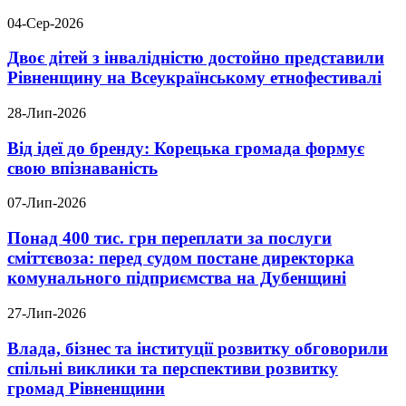
04-Сер-2026
Двоє дітей з інвалідністю достойно представили
Рівненщину на Всеукраїнському етнофестивалі
28-Лип-2026
Від ідеї до бренду: Корецька громада формує
свою впізнаваність
07-Лип-2026
Понад 400 тис. грн переплати за послуги
сміттєвоза: перед судом постане директорка
комунального підприємства на Дубенщині
27-Лип-2026
Влада, бізнес та інституції розвитку обговорили
спільні виклики та перспективи розвитку
громад Рівненщини