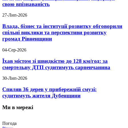
свою впізнаваність
27-Лип-2026
Влада, бізнес та інституції розвитку обговорили
спільні виклики та перспективи розвитку
громад Рівненщини
04-Сер-2026
Їхав містом зі швидкістю до 128 км/год: за
смертельну ДТП судитимуть сарненчанина
30-Лип-2026
Спиляв 36 дерев у прибережній смузі:
судитимуть жителя Дубенщини
Ми в мережі
Погода