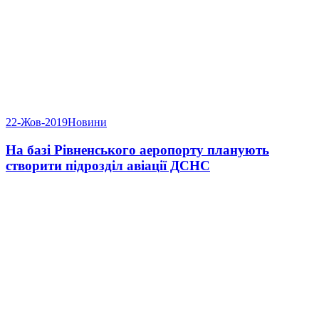
22-Жов-2019
Новини
На базі Рівненського аеропорту планують
створити підрозділ авіації ДСНС