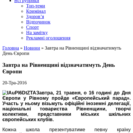
Всі рубрики
Топ-теми
Кримінал
Здоров’я
Відпочинок
Спорт
На замітку
Рекламні оголошення
Головна
»
Новини
»
Завтра на Рівненщині відзначатимуть
День Європи
Завтра на Рівненщині відзначатимуть День
Європи
20-Тра-2016
Завтра, 21 травня, о 16 годині до Дня
Європи у Рівному пройде «Європейський парад».
Участь у ньому візьмуть офіційні іноземні делегації,
національні товариства Рівненщини, творчі
колективи, представники міських шкільних
європейських клубів.
Кожна школа презентуватиме певну країну