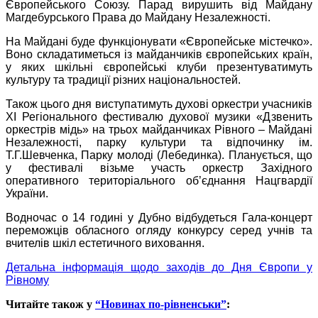
Європейського Союзу. Парад вирушить від Майдану
Магдебурського Права до Майдану Незалежності.
На Майдані буде функціонувати «Європейське містечко».
Воно складатиметься із майданчиків європейських країн,
у яких шкільні європейські клуби презентуватимуть
культуру та традиції різних національностей.
Також цього дня виступатимуть духові оркестри учасників
ХІ Регіонального фестивалю духової музики «Дзвенить
оркестрів мідь» на трьох майданчиках Рівного – Майдані
Незалежності, парку культури та відпочинку ім.
Т.Г.Шевченка, Парку молоді (Лебединка). Планується, що
у фестивалі візьме участь оркестр Західного
оперативного територіального об
’
єднання Нацгвардії
України.
Водночас о 14 годині у Дубно відбудеться Гала-концерт
переможців обласного огляду конкурсу серед учнів та
вчителів шкіл естетичного виховання.
Детальна інформація щодо заходів до Дня Європи у
Рівному
Читайте також у
“Новинах по-рівненськи”
: