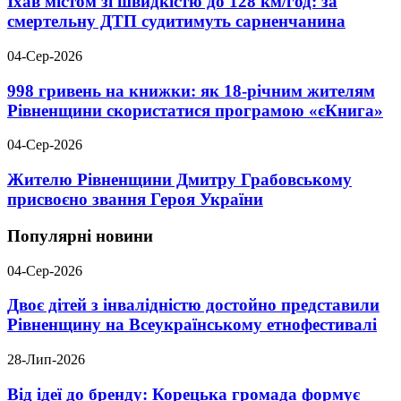
Їхав містом зі швидкістю до 128 км/год: за
смертельну ДТП судитимуть сарненчанина
04-Сер-2026
998 гривень на книжки: як 18-річним жителям
Рівненщини скористатися програмою «єКнига»
04-Сер-2026
Жителю Рівненщини Дмитру Грабовському
присвоєно звання Героя України
Популярні новини
04-Сер-2026
Двоє дітей з інвалідністю достойно представили
Рівненщину на Всеукраїнському етнофестивалі
28-Лип-2026
Від ідеї до бренду: Корецька громада формує