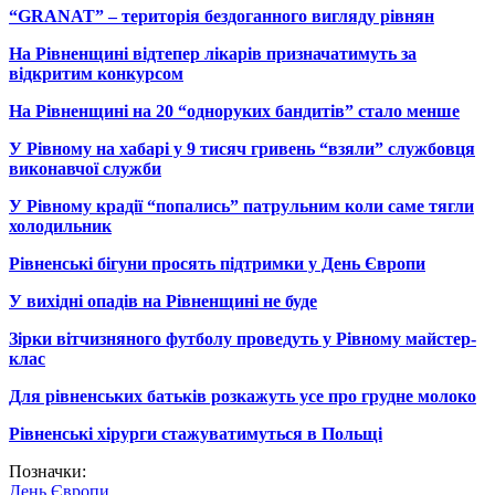
“GRANAT” – територія бездоганного вигляду рівнян
На Рівненщині відтепер лікарів призначатимуть за
відкритим конкурсом
На Рівненщині на 20 “одноруких бандитів” стало менше
У Рівному на хабарі у 9 тисяч гривень “взяли” службовця
виконавчої служби
У Рівному крадії “попались” патрульним коли саме тягли
холодильник
Рівненські бігуни просять підтримки у День Європи
У вихідні опадів на Рівненщині не буде
Зірки вітчизняного футболу проведуть у Рівному майстер-
клас
Для рівненських батьків розкажуть усе про грудне молоко
Рівненські хірурги стажуватимуться в Польщі
Позначки:
День Європи