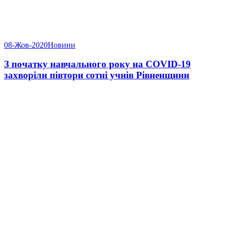
08-Жов-2020
Новини
З початку навчального року на COVID-19
захворіли півтори сотні учнів Рівненщини