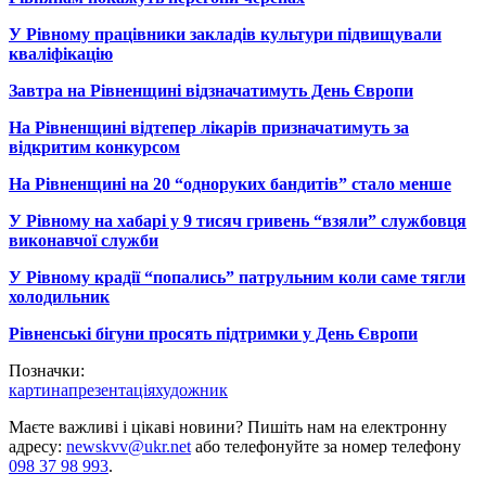
У Рівному працівники закладів культури підвищували
кваліфікацію
Завтра на Рівненщині відзначатимуть День Європи
На Рівненщині відтепер лікарів призначатимуть за
відкритим конкурсом
На Рівненщині на 20 “одноруких бандитів” стало менше
У Рівному на хабарі у 9 тисяч гривень “взяли” службовця
виконавчої служби
У Рівному крадії “попались” патрульним коли саме тягли
холодильник
Рівненські бігуни просять підтримки у День Європи
Позначки:
картина
презентація
художник
Маєте важливі і цікаві новини? Пишіть нам на електронну
адресу:
newskvv@ukr.net
або телефонуйте за номер телефону
098 37 98 993
.