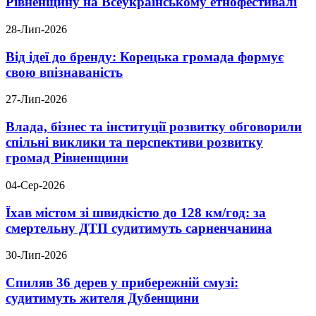
Рівненщину на Всеукраїнському етнофестивалі
28-Лип-2026
Від ідеї до бренду: Корецька громада формує
свою впізнаваність
27-Лип-2026
Влада, бізнес та інституції розвитку обговорили
спільні виклики та перспективи розвитку
громад Рівненщини
04-Сер-2026
Їхав містом зі швидкістю до 128 км/год: за
смертельну ДТП судитимуть сарненчанина
30-Лип-2026
Спиляв 36 дерев у прибережній смузі:
судитимуть жителя Дубенщини