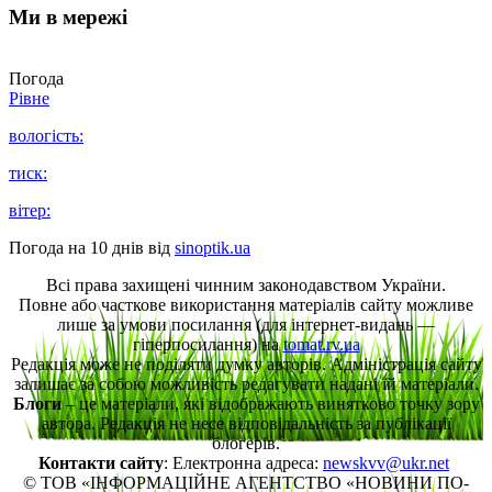
Ми в мережі
Погода
Рівне
вологість:
тиск:
вітер:
Погода на 10 днів від
sinoptik.ua
Всі права захищені чинним законодавством України.
Повне або часткове використання матеріалів сайту можливе
лише за умови посилання (для інтернет-видань —
гіперпосилання) на
tomat.rv.ua
Редакція може не поділяти думку авторів. Адміністрація сайту
залишає за собою можливість редагувати надані їй матеріали.
Блоги
– це матеріали, які відображають винятково точку зору
автора. Редакція не несе відповідальність за публікації
блогерів.
Контакти сайту
: Електронна адреса:
newskvv@ukr.net
© ТОВ «ІНФОРМАЦІЙНЕ АГЕНТСТВО «НОВИНИ ПО-