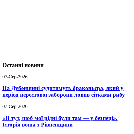
Останні новини
07-Сер-2026
На Дубенщині судитимуть браконьєра, який у
період нерестової заборони ловив сітками рибу
07-Сер-2026
«Я тут, щоб мої рідні були там — у безпеці».
Історія воїна з Рівненщини