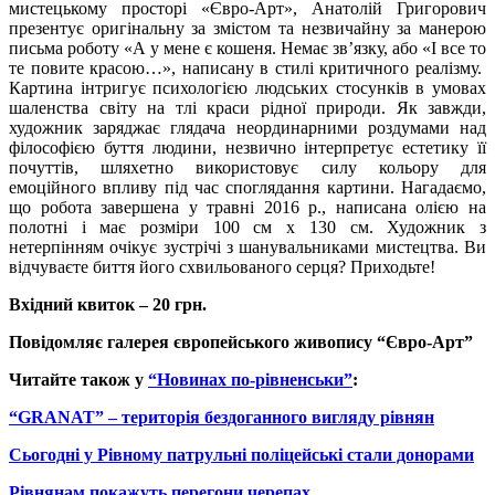
мистецькому просторі «Євро-Арт», Анатолій Григорович
презентує оригінальну за змістом та незвичайну за манерою
письма роботу «А у мене є кошеня. Немає зв’язку, або «І все то
те повите красою…», написану в стилі критичного реалізму.
Картина інтригує психологією людських стосунків в умовах
шаленства світу на тлі краси рідної природи. Як завжди,
художник заряджає глядача неординарними роздумами над
філософією буття людини, незвично інтерпретує естетику її
почуттів, шляхетно використовує силу кольору для
емоційного впливу під час споглядання картини. Нагадаємо,
що робота завершена у травні 2016 р., написана олією на
полотні і має розміри 100 см х 130 см. Художник з
нетерпінням очікує зустрічі з шанувальниками мистецтва. Ви
відчуваєте биття його схвильованого серця? Приходьте!
Вхідний квиток – 20 грн.
Повідомляє галерея європейського живопису “Євро-Арт”
Читайте також у
“Новинах по-рівненськи”
:
“GRANAT” – територія бездоганного вигляду рівнян
Сьогодні у Рівному патрульні поліцейські стали донорами
Рівнянам покажуть перегони черепах