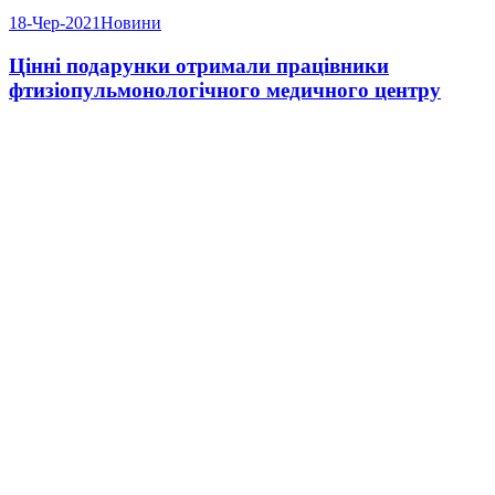
18-Чер-2021
Новини
Цінні подарунки отримали працівники
фтизіопульмонологічного медичного центру