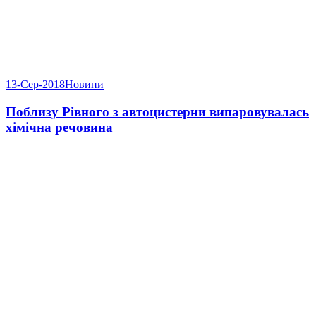
13-Сер-2018
Новини
Поблизу Рівного з автоцистерни випаровувалась
хімічна речовина