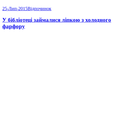
25-Лип-2015
Відпочинок
У бібліотеці займалися ліпкою з холодного
фарфору