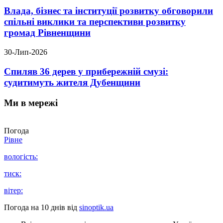
Влада, бізнес та інституції розвитку обговорили
спільні виклики та перспективи розвитку
громад Рівненщини
30-Лип-2026
Спиляв 36 дерев у прибережній смузі:
судитимуть жителя Дубенщини
Ми в мережі
Погода
Рівне
вологість:
тиск:
вітер:
Погода на 10 днів від
sinoptik.ua