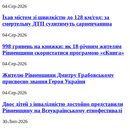
04-Сер-2026
Їхав містом зі швидкістю до 128 км/год: за
смертельну ДТП судитимуть сарненчанина
04-Сер-2026
998 гривень на книжки: як 18-річним жителям
Рівненщини скористатися програмою «єКнига»
04-Сер-2026
Жителю Рівненщини Дмитру Грабовському
присвоєно звання Героя України
04-Сер-2026
Двоє дітей з інвалідністю достойно представили
Рівненщину на Всеукраїнському етнофестивалі
30-Лип-2026