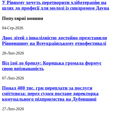
У Рівному хочуть перетворити хліботерапію на
шлях до професії для молоді із синдромом Дауна
Популярні новини
04-Сер-2026
Двоє дітей з інвалідністю достойно представили
Рівненщину на Всеукраїнському етнофестивалі
28-Лип-2026
Від ідеї до бренду: Корецька громада формує
свою впізнаваність
07-Лип-2026
Понад 400 тис. грн переплати за послуги
сміттєвоза: перед судом постане директорка
комунального підприємства на Дубенщині
27-Лип-2026