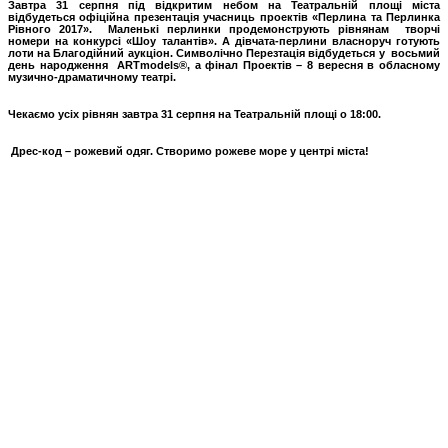
Завтра 31 серпня під відкритим небом на Театральній площі міста
відбудеться офіційна презентація учасниць проектів «Перлина та Перлинка
Рівного 2017». Маленькі перлинки
продемонструють рівнянам
творчі
номери на конкурсі «Шоу талантів». А дівчата-перлини власноруч готують
лоти на Благодійний аукціон. Символічно Перезтація відбудеться у восьмий
день народження ARTmodels®
, а фінал Проектів – 8 вересня в обласному
музично-драматичному театрі.
Чекаємо усіх рівнян завтра 31 серпня на Театральній площі о 18:00.
Дрес-код – рожевий одяг. Створимо рожеве море у центрі міста!