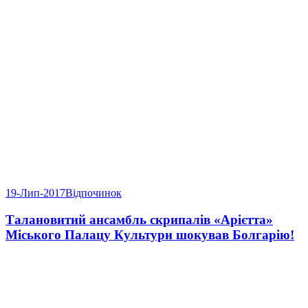
19-Лип-2017
Відпочинок
Талановитий ансамбль скрипалів «Арієтта»
Міського Палацу Культури шокував Болгарію!