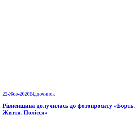
22-Жов-2020
Відпочинок
Рівненщина долучилась до фотопроєкту «Борть.
Життя. Полісся»