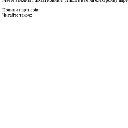
Маєте важливі і цікаві новини? Пишіть нам на електронну адре
Новини партнерів:
Читайте також: