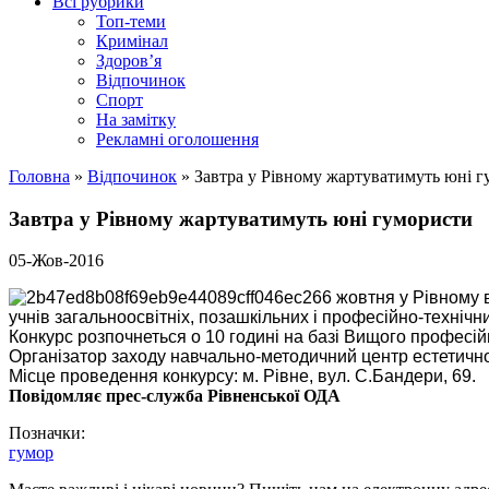
Всі рубрики
Топ-теми
Кримінал
Здоров’я
Відпочинок
Спорт
На замітку
Рекламні оголошення
Головна
»
Відпочинок
»
Завтра у Рівному жартуватимуть юні 
Завтра у Рівному жартуватимуть юні гумористи
05-Жов-2016
6 жовтня у Рівному 
учнів загальноосвітніх, позашкільних і професійно-техніч
Конкурс розпочнеться о 10 годині на базі Вищого професі
Організатор
заходу навчально-методичний центр естетичног
Місце
проведення конкурсу: м. Рівне, вул.
С.Бандери
, 69.
Повідомляє прес-служба Рівненської ОДА
Позначки:
гумор