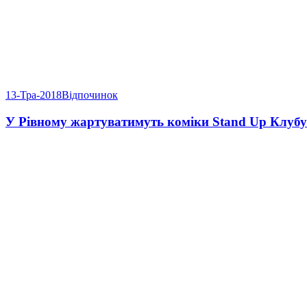
13-Тра-2018
Відпочинок
У Рівному жартуватимуть коміки Stand Up Клубу