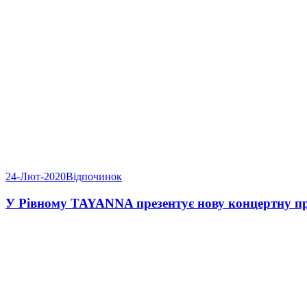
24-Лют-2020
Відпочинок
У Рівному TAYANNA презентує нову концертну п