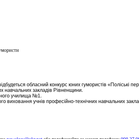
гумористи
відбудеться обласний конкурс юних гумористів
«Поліські пер
них навчальних закладів Рівненщини.
йного училища №1.
о виховання учнів професійно-технічних навчальних закладі