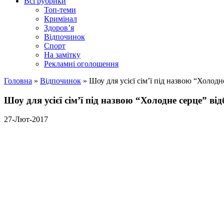
Всі рубрики
Топ-теми
Кримінал
Здоров’я
Відпочинок
Спорт
На замітку
Рекламні оголошення
Головна
»
Відпочинок
»
Шоу для усієї сім’ї під назвою “Холодн
Шоу для усієї сім’ї під назвою “Холодне серце” ві
27-Лют-2017