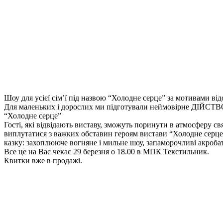
Шоу для усієї сім’ї під назвою “Холодне серце” за мотивами від
Для маленьких і дорослих ми підготували неймовірне ДІЙСТВО
“Холодне серце”
Гості, які відвідають виставу, зможуть поринути в атмосферу свят
виплутатися з важких обставин героям вистави “Холодне серце”
казку: захоплююче вогняне і мильне шоу, запаморочливі акробат
Все це на Вас чекає 29 березня о 18.00 в МПК Текстильник.
Квитки вже в продажі.