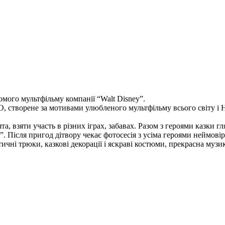
омого мультфільму компанії “Walt Disney”.
, створене за мотивами улюбленого мультфільму всього світу і
а, взяти участь в різних іграх, забавах. Разом з героями казки гл
. Після пригод дітвору чекає фотосесія з усіма героями неймов
ичні трюки, казкові декорації і яскраві костюми, прекрасна муз