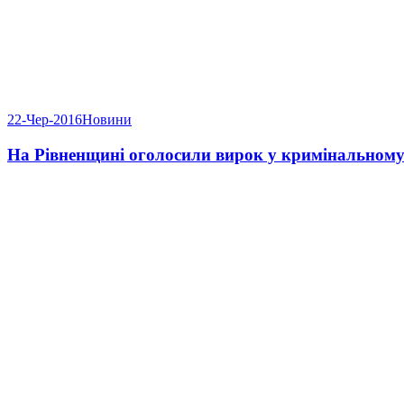
22-Чер-2016
Новини
На Рівненщині оголосили вирок у кримінальному