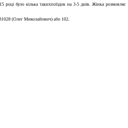
15 році було кілька такихпоїздок на 3-5 днів. Жінка розмовляє
281028 (Олег Миколайович) або 102.