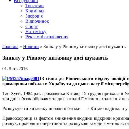
Всі рубрики
Топ-теми
Кримінал
Здоров’я
Відпочинок
Спорт
На замітку
Рекламні оголошення
Головна
»
Новини
»
Зниклу у Рівному китаянку досі шукають
Зниклу у Рівному китаянку досі шукають
01-Лют-2016
13 січня до Рівненського відділу поліці
громадянка поїхала в Україну та до цього часу її місцепереб
Тао Хуей, 1984 р.н. громадянка Китаю, 15 грудня приїхала в У
три дні зв’язок обірвався та до сьогодні її місцезнаходження нев
Розшукувати китаянку почали її батьки — з Китаю надіслали у К
Правоохоронці за фактом зникнення людини відкрили кримінал
розшук, проводять оперативні та розшукові заходи з метою вста