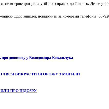
ся, не впершеприїздила у бізнес-справах до Рівного. Лише у 20
ормацією щодо зниклої, повідомити за номерами телефонів: 0679
ь про допомогу у Володимира Ковальчука
АГАВСЯ ВИКРАСТИ ОГОРОЖУ З МОГИЛИ
СИЛИ ПРО ПІДОЗРУ