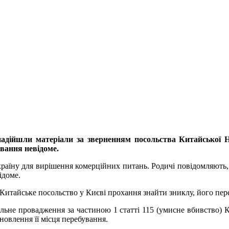
ї надійшли матеріали за зверненням посольства Китайської 
ування невідоме.
країну для вирішення комерційних питань. Родичі повідомляють,
ідоме.
итайське посольство у Києві прохання знайти зниклу, його перес
ьне провадження за частиною 1 статті 115 (умисне вбивство) К
новлення її місця перебування.