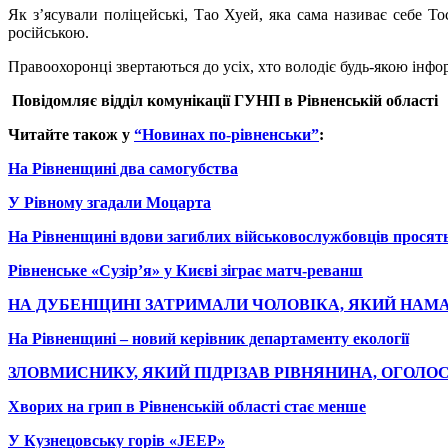
Як з’ясували поліцейські, Тао Хуей, яка сама називає себе То
російською.
Правоохоронці звертаються до усіх, хто володіє будь-якою інф
Повідомляє в
ідділ комунікації
ГУНП
в Рівненській області
Читайте також у
“Новинах по-рівненськи”
:
На Рівненщині два самогубства
У Рівному згадали Моцарта
На Рівненщині вдови загиблих військовослужбовців просят
Рівненське «Сузір’я» у Києві зіграє матч-реванш
НА ДУБЕНЩИНІ ЗАТРИМАЛИ ЧОЛОВІКА, ЯКИЙ НАМ
На Рівненщині – новий керівник департаменту екології
ЗЛОВМИСНИКУ, ЯКИЙ ПІДРІЗАВ РІВНЯНИНА, ОГОЛО
Хворих на грип в Рівненській області стає менше
У Кузнецовську горів «JEEP»