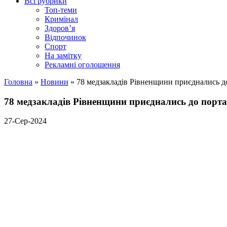
Всі рубрики
Топ-теми
Кримінал
Здоров’я
Відпочинок
Спорт
На замітку
Рекламні оголошення
Головна
»
Новини
»
78 медзакладів Рівненщини приєднались д
78 медзакладів Рівненщини приєднались до порт
27-Сер-2024