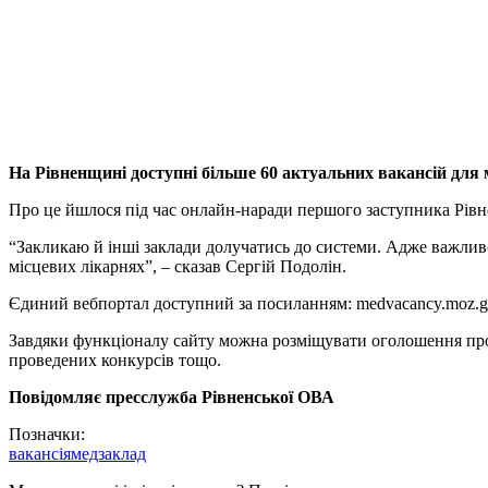
На Рівненщині доступні більше 60 актуальних вакансій для м
Про це йшлося під час онлайн-наради першого заступника Рівн
“Закликаю й інші заклади долучатись до системи. Адже важлив
місцевих лікарнях”, – сказав Сергій Подолін.
Єдиний вебпортал доступний за посиланням: medvacancy.moz.g
Завдяки функціоналу сайту можна розміщувати оголошення про 
проведених конкурсів тощо.
Повідомляє пресслужба Рівненської ОВА
Позначки:
вакансія
медзаклад