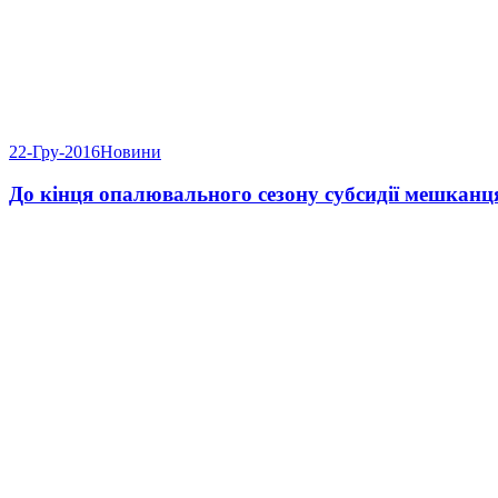
22-Гру-2016
Новини
До кінця опалювального сезону субсидії мешкан