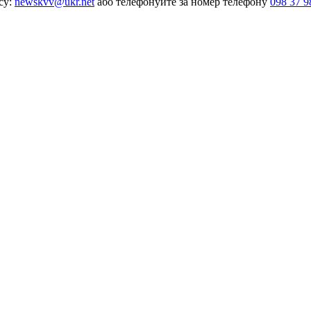
су:
newskvv@ukr.net
або телефонуйте за номер телефону
098 37 9