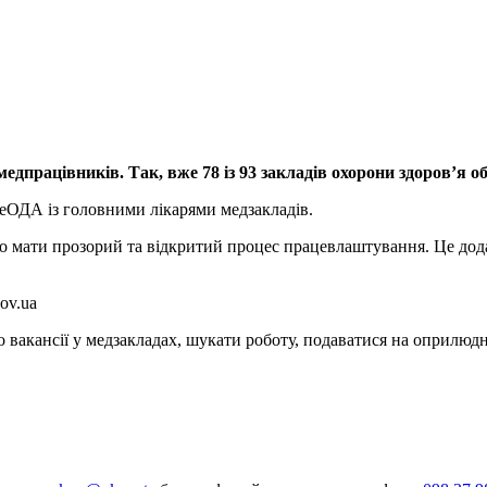
едпрацівників. Так, вже 78 із 93 закладів охорони здоров’я 
еОДА із головними лікарями медзакладів.
о мати прозорий та відкритий процес працевлаштування. Це дода
ov.ua
вакансії у медзакладах, шукати роботу, подаватися на оприлюдн