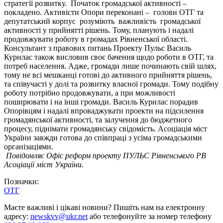
стратегії розвитку. Початок громадської активності –
покладено. Активісти Опори переконані – голови ОТГ та
депутатський корпус розуміють важливість громадської
активності у прийнятті рішень. Тому, планують і надалі
продовжувати роботу в громадах Рівненської області.
Консультант з правових питань Проекту Пульс Василь
Курилас також висловив своє бачення щодо роботи в ОТГ, та
потреб населення. Адже, громади лише починають свій шлях,
тому не всі мешканці готові до активного прийняття рішень,
та співучасті у долі та розвитку власної громади. Тому подібну
роботу потрібно продовжувати, а при можливості
поширювати і на інші громади. Василь Курилас порадив
Опорівцям і надалі впроваджувати проекти на підсилення
громадянської активності, та залучення до бюджетного
процесу, піднімати громадянську свідомість. Асоціація міст
України завжди готова до співпраці з усіма громадськими
організаціями.
Повідомляє Офіс реформ проекту ПУЛЬС Рівненського РВ
Асоціації міст України.
Позначки:
ОТГ
Маєте важливі і цікаві новини? Пишіть нам на електронну
адресу:
newskvv@ukr.net
або телефонуйте за номер телефону