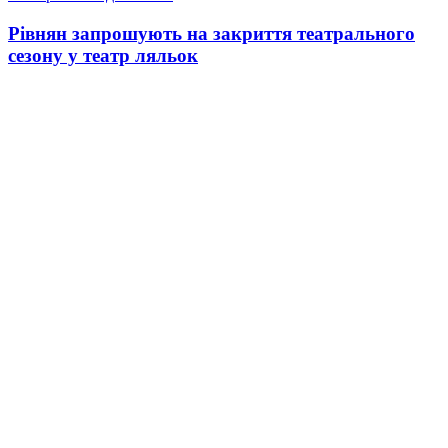
Рівнян запрошують на закриття театрального
сезону у театр ляльок