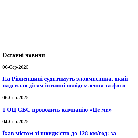
Останні новини
06-Сер-2026
На Рівненщині судитимуть зловмисника, який
надсилав дітям інтимні повідомлення та фото
06-Сер-2026
1 ОЦ СБС проводить кампанію «Це ми»
04-Сер-2026
Їхав містом зі швидкістю до 128 км/год: за