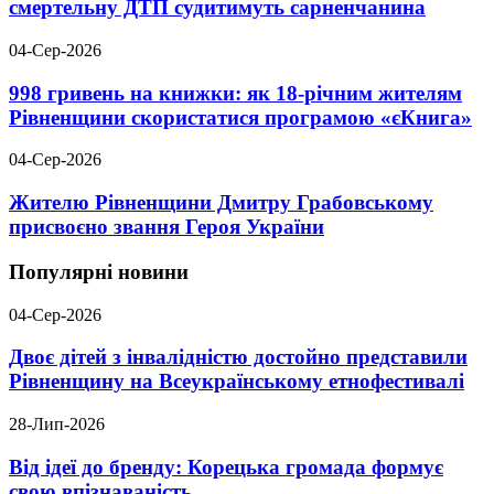
смертельну ДТП судитимуть сарненчанина
04-Сер-2026
998 гривень на книжки: як 18-річним жителям
Рівненщини скористатися програмою «єКнига»
04-Сер-2026
Жителю Рівненщини Дмитру Грабовському
присвоєно звання Героя України
Популярні новини
04-Сер-2026
Двоє дітей з інвалідністю достойно представили
Рівненщину на Всеукраїнському етнофестивалі
28-Лип-2026
Від ідеї до бренду: Корецька громада формує
свою впізнаваність