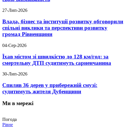
27-Лип-2026
Влада, бізнес та інституції розвитку обговорили
спільні виклики та перспективи розвитку
громад Рівненщини
04-Сер-2026
Їхав містом зі швидкістю до 128 км/год: за
смертельну ДТП судитимуть сарненчанина
30-Лип-2026
Спиляв 36 дерев у прибережній смузі:
судитимуть жителя Дубенщини
Ми в мережі
Погода
Рівне