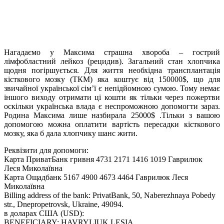
Нагадаємо у Максима страшна хвороба – гострий
лімфобластний лейкоз (рецидив). Загальний стан хлопчика
щодня погіршується. Для життя необхідна трансплантація
кісткового мозку (ТКМ) яка коштує від 150000$, що для
звичайної української сім’ї є непідйомною сумою. Тому немає
іншого виходу отримати ці кошти як тільки через пожертви
оскільки українська влада є неспроможною допомогти зараз.
Родина Максима лише назб
ирала 25000$ .Тільки з вашою
допомогою можна оплатити вартість пересадки кісткового
мозку, яка б дала хлопчику шанс жити.
Реквізити для допомоги:
Карта ПриватБанк гривня 4731 2171 1416 1019 Гаврилюк
Леся Миколаївна
Карта Ощадбанк 5167 4900 4673 4464 Гаврилюк Леся
Миколаївна
Billing address of the bank: PrivatBank, 50, Naberezhnaya Pobedy
str., Dnepropetrovsk, Ukraine, 49094.
в доларах США (USD):
BENEFICIARY: HAVRYLIUK LESIA