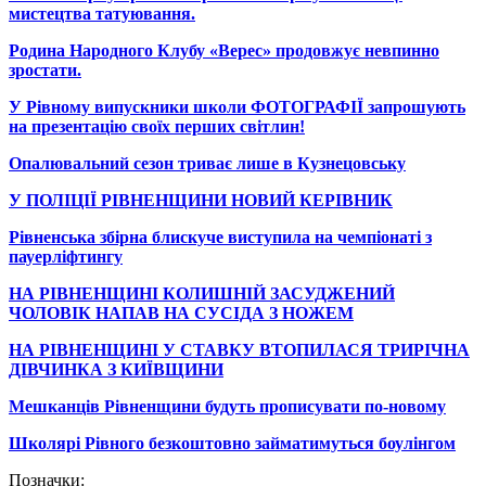
мистецтва татуювання.
Родина Народного Клубу «Верес» продовжує невпинно
зростати.
У Рівному випускники школи ФОТОГРАФІЇ запрошують
на презентацію своїх перших світлин!
Опалювальний сезон триває лише в Кузнецовську
У ПОЛІЦІЇ РІВНЕНЩИНИ НОВИЙ КЕРІВНИК
Рівненська збірна блискуче виступила на чемпіонаті з
пауерліфтингу
НА РІВНЕНЩИНІ КОЛИШНІЙ ЗАСУДЖЕНИЙ
ЧОЛОВІК НАПАВ НА СУСІДА З НОЖЕМ
НА РІВНЕНЩИНІ У СТАВКУ ВТОПИЛАСЯ ТРИРІЧНА
ДІВЧИНКА З КИЇВЩИНИ
Мешканців Рівненщини будуть прописувати по-новому
Школярі Рівного безкоштовно займатимуться боулінгом
Позначки: