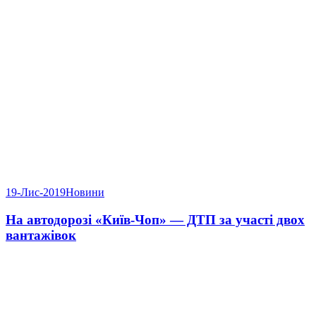
19-Лис-2019
Новини
На автодорозі «Київ-Чоп» — ДТП за участі двох
вантажівок