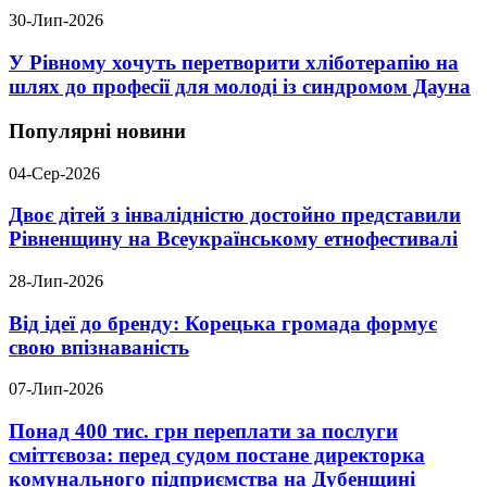
30-Лип-2026
У Рівному хочуть перетворити хліботерапію на
шлях до професії для молоді із синдромом Дауна
Популярні новини
04-Сер-2026
Двоє дітей з інвалідністю достойно представили
Рівненщину на Всеукраїнському етнофестивалі
28-Лип-2026
Від ідеї до бренду: Корецька громада формує
свою впізнаваність
07-Лип-2026
Понад 400 тис. грн переплати за послуги
сміттєвоза: перед судом постане директорка
комунального підприємства на Дубенщині