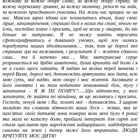
кожному за кожне добре слово, за кожну добру справу, за
кожну переказану гривню, за кожну молитву, репост чи лайк,
за кожного приєднаного учасника. На жаль час працює не на
нас. Максим зараз вдома але похвалитись нічим, йому стає
гірше, запаморочення, страшні болі в ногах та спині, нічого не
їсть, постійно плаче і просить, щоб не везли у лікарню, бо він
більше не витримає. Я не можу навіть впросити
сфотографуватись в домашніх умовах, щоб хоч чимось
порадувати наших вболівальників…. так, так це дорогі мої
страшна гра на виживання, і результат її – життя єдиного
сина… та й напевно моє…. Моє материнське серце
розривається на дрібні шматочки, душа кричить від болю і я
не в силах щось змінити. Я падаю на коліна перед іконами і
перед Вами, дорогі мої, допоможіть врятувати моє дитя, всю
мою суть, мої надію, мою опору і моє життя. Загляньте в
його оченята і ви там побачите невимовний біль, тугу і
запитання – Я Ж НЕ ПОМРУ?…..Що відповісти, у кого
запитати, де знайти ті мільйони, як ще молитись і просити,
Господи, почуй мене і Ви, золоті мої – допоможіть. З щирою
мольбою та словами вдячності ваша Леся – жінка, яка не
пам’ятає своїх батьків( вони померли коли мені було 4 роки)
яка мала не казисту долю, пройшла інтернат для сиріт але
стала щасливою при народженні найщирішого, найдобрішого
синочка на землі і тепер може його втратити. ЛЮДИ
ВРЯТУЙТЕ МОЄ ДИТЯ!