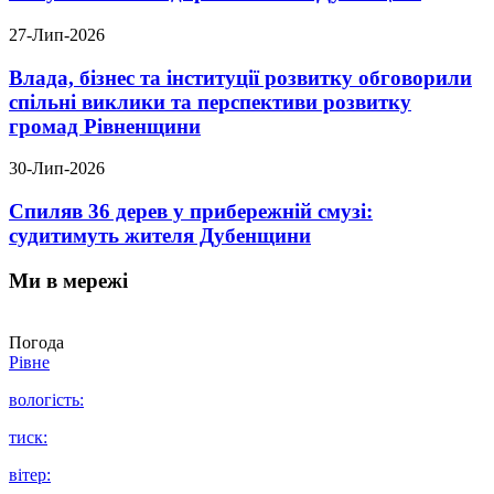
27-Лип-2026
Влада, бізнес та інституції розвитку обговорили
спільні виклики та перспективи розвитку
громад Рівненщини
30-Лип-2026
Спиляв 36 дерев у прибережній смузі:
судитимуть жителя Дубенщини
Ми в мережі
Погода
Рівне
вологість:
тиск:
вітер: