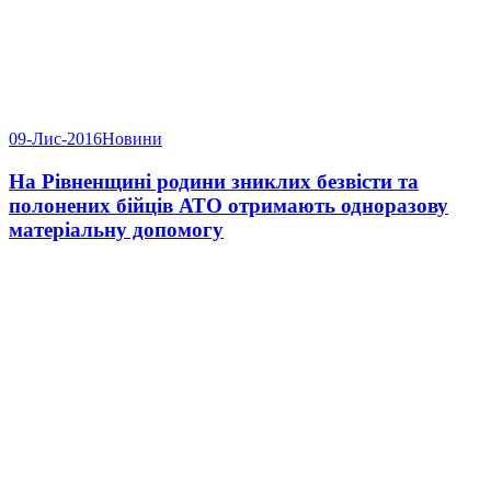
09-Лис-2016
Новини
На Рівненщині родини зниклих безвісти та
полонених бійців АТО отримають одноразову
матеріальну допомогу