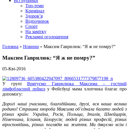
Всі рубрики
Топ-теми
Кримінал
Здоров’я
Відпочинок
Спорт
На замітку
Рекламні оголошення
Головна
»
Новини
»
Максим Гаврилюк: “Я ж не помру?”
Максим Гаврилюк: “Я ж не помру?”
05-Кві-2016
У групі
Врятуємо Гаврилюка Максима – гострий
лімфобласний лейкоз
у Фейсбуці мама хлопчика благає про
допомогу:
Дорогі наші учасники, благодійники, друзі, вся наша велика
родино! Страшна хвороба Максима об’єднала багато людей з
різних країн: Україна, Росія, Польща, Італія, Швейцарія,
Німеччина, Іспанія, Білорусія; людей різних професій, різних
віросповідань, різних поглядів на життя. Ми дякуємо всім і