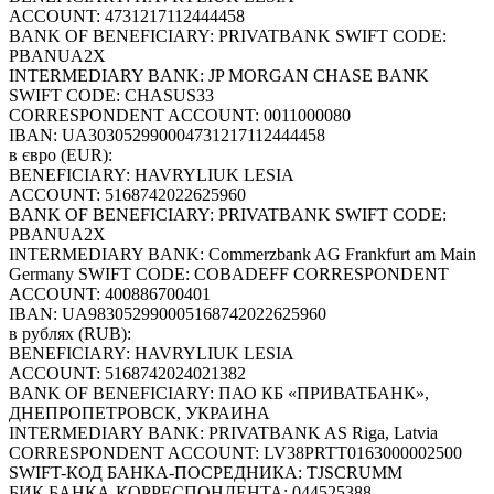
ACCOUNT: 4731217112444458
BANK OF BENEFICIARY: PRIVATBANK SWIFT CODE:
PBANUA2X
INTERMEDIARY BANK: JP MORGAN CHASE BANK
SWIFT CODE: CHASUS33
CORRESPONDENT ACCOUNT: 0011000080
IBAN: UA303052990004731217112444458
в євро (EUR):
BENEFICIARY: HAVRYLIUK LESIA
ACCOUNT: 5168742022625960
BANK OF BENEFICIARY: PRIVATBANK SWIFT CODE:
PBANUA2X
INTERMEDIARY BANK: Commerzbank AG Frankfurt am Main
Germany SWIFT CODE: COBADEFF CORRESPONDENT
ACCOUNT: 400886700401
IBAN: UA983052990005168742022625960
в рублях (RUB):
BENEFICIARY: HAVRYLIUK LESIA
ACCOUNT: 5168742024021382
BANK OF BENEFICIARY: ПАО КБ «ПРИВАТБАНК»,
ДНЕПРОПЕТРОВСК, УКРАИНА
INTERMEDIARY BANK: PRIVATBANK AS Riga, Latvia
CORRESPONDENT ACCOUNT: LV38PRTT0163000002500
SWIFT-КОД БАНКА-ПОСРЕДНИКА: TJSCRUMM
БИК БАНКА-КОРРЕСПОНДЕНТА: 044525388