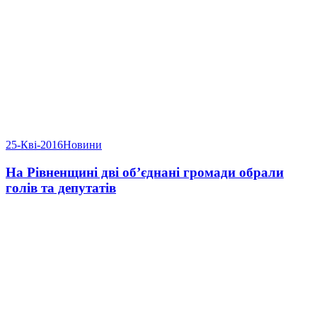
25-Кві-2016
Новини
На Рівненщині дві об’єднані громади обрали
голів та депутатів