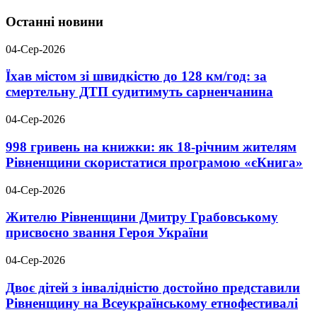
Останні новини
04-Сер-2026
Їхав містом зі швидкістю до 128 км/год: за
смертельну ДТП судитимуть сарненчанина
04-Сер-2026
998 гривень на книжки: як 18-річним жителям
Рівненщини скористатися програмою «єКнига»
04-Сер-2026
Жителю Рівненщини Дмитру Грабовському
присвоєно звання Героя України
04-Сер-2026
Двоє дітей з інвалідністю достойно представили
Рівненщину на Всеукраїнському етнофестивалі