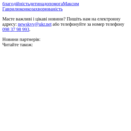
благодійність
дитина
допомога
Максим
Гаврилюк
онкозахворюваність
Маєте важливі і цікаві новини? Пишіть нам на електронну
адресу:
newskvv@ukr.net
або телефонуйте за номер телефону
098 37 98 993
.
Новини партнерів:
Читайте також: