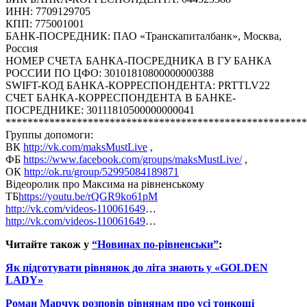
ИНН: 7709129705
КПП: 775001001
БАНК-ПОСРЕДНИК: ПАО «Транскапиталбанк», Москва,
Россия
НОМЕР СЧЕТА БАНКА-ПОСРЕДНИКА В ГУ БАНКА
РОССИИ ПО ЦФО: 30101810800000000388
SWIFT-КОД БАНКА-КОРРЕСПОНДЕНТА: PRTTLV22
СЧЕТ БАНКА-КОРРЕСПОНДЕНТА В БАНКЕ-
ПОСРЕДНИКЕ: 30111810500000000041
*******************************************************
Группы допомоги:
ВК
http://vk.com/maksMustLive
,
ФБ
https://www.facebook.com/groups/maksMustLive/
,
ОК
http://ok.ru/group/52995084189871
Відеоролик про Максима на рівненському
ТБ
https://youtu.be/rQGR9ko61pM
http://vk.com/videos-110061649
…
http://vk.com/videos-110061649
…
Читайте також у
“Новинах по-рівненськи”
:
Як підготувати рівнянок до літа знають у «GOLDEN
LADY»
Роман Марчук розповів рівнянам про усі тонкощі