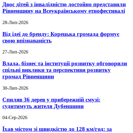
Двоє дітей з інвалідністю достойно представили
Рівненщину на Всеукраїнському етнофестивалі
28-Лип-2026
Від ідеї до бренду: Корецька громада формує
свою впізнаваність
27-Лип-2026
Влада, бізнес та інституції розвитку обговорили
спільні виклики та перспективи розвитку
громад Рівненщини
30-Лип-2026
Спиляв 36 дерев у прибережній смузі:
судитимуть жителя Дубенщини
04-Сер-2026
Їхав містом зі швидкістю до 128 км/год: за