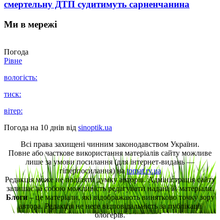
смертельну ДТП судитимуть сарненчанина
Ми в мережі
Погода
Рівне
вологість:
тиск:
вітер:
Погода на 10 днів від
sinoptik.ua
Всі права захищені чинним законодавством України.
Повне або часткове використання матеріалів сайту можливе
лише за умови посилання (для інтернет-видань —
гіперпосилання) на
tomat.rv.ua
Редакція може не поділяти думку авторів. Адміністрація сайту
залишає за собою можливість редагувати надані їй матеріали.
Блоги
– це матеріали, які відображають винятково точку зору
автора. Редакція не несе відповідальність за публікації
блогерів.