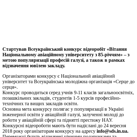
Стартував Всеукраїнський конкурс відеоробіт «Вітання
Національному авіаційному університету з 85-річчям» – з
метою популяризації професій галузі, а також в рамках
відзначення ювілею закладу.
Організаторами конкурсу є Національний авіаційний
університет та Всеукраїнська молодіжна організація «Серце до
серця».
Конкурс проводиться серед учнів 9-11 класів загальноосвітніх,
позашкільних закладів, студентів 1-5 курсів професійно-
технічних та вищих закладів освіти.
Основна мета конкурсу полягає у популяризації в Україні
інженерної освіти у авіаційній галузі, залученні молоді до
роботи у авіаційній сфері та піднятті престижу НАУ.
Конкурсні відеороботи мають бути надіслані до 24 вересня
2018 року організаторам конкурсу на адресу
info@sds.in.ua
.
Переможці будуть відзначені цінними подарунками та