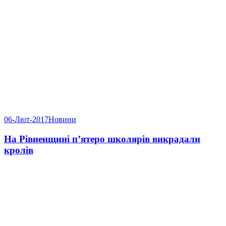
06-Лют-2017
Новини
На Рівненщині п’ятеро школярів викрадали
кролів