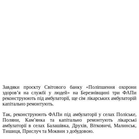
Завдяки проєкту Світового банку «Поліпшення охорони
здоров’я на службі у людей» на Березнівщині три ФАПи
реконструюють під амбулаторії, ще сім лікарських амбулаторій
капітально ремонтують.
Так, реконструюють ФАПи під амбулаторії у селах Поліське,
Поляни, Кам’янка та капітально ремонтують лікарські
амбулаторії в селах Балашівка, Друхів, Вітковичі, Малинськ,
Тишиця, Прислуч та Моквин з добудовою.