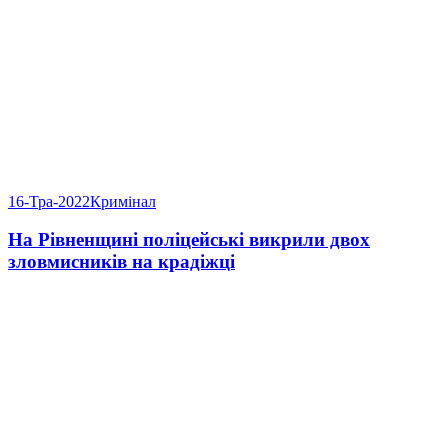
16-Тра-2022
Кримінал
На Рівненщині поліцейські викрили двох
зловмисників на крадіжці