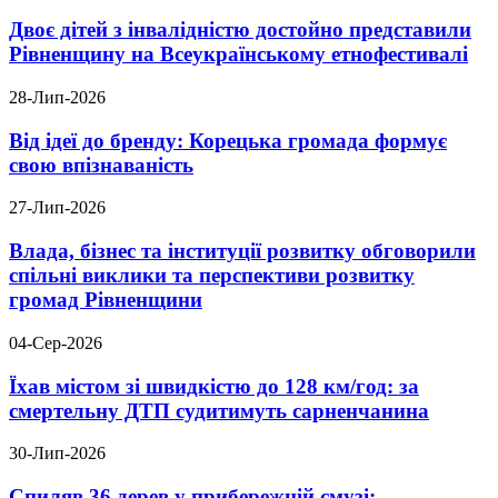
Двоє дітей з інвалідністю достойно представили
Рівненщину на Всеукраїнському етнофестивалі
28-Лип-2026
Від ідеї до бренду: Корецька громада формує
свою впізнаваність
27-Лип-2026
Влада, бізнес та інституції розвитку обговорили
спільні виклики та перспективи розвитку
громад Рівненщини
04-Сер-2026
Їхав містом зі швидкістю до 128 км/год: за
смертельну ДТП судитимуть сарненчанина
30-Лип-2026
Спиляв 36 дерев у прибережній смузі: