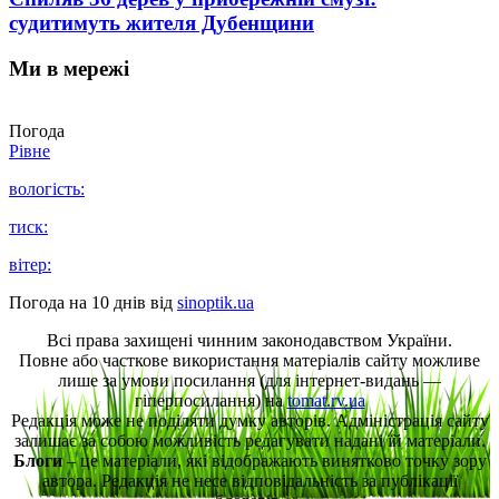
судитимуть жителя Дубенщини
Ми в мережі
Погода
Рівне
вологість:
тиск:
вітер:
Погода на 10 днів від
sinoptik.ua
Всі права захищені чинним законодавством України.
Повне або часткове використання матеріалів сайту можливе
лише за умови посилання (для інтернет-видань —
гіперпосилання) на
tomat.rv.ua
Редакція може не поділяти думку авторів. Адміністрація сайту
залишає за собою можливість редагувати надані їй матеріали.
Блоги
– це матеріали, які відображають винятково точку зору
автора. Редакція не несе відповідальність за публікації