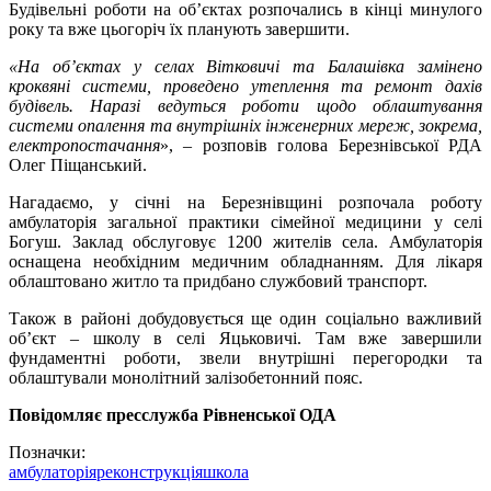
Будівельні роботи на об’єктах розпочались в кінці минулого
року та вже цьогоріч їх планують завершити.
«На об’єктах у селах Вітковичі та Балашівка замінено
кроквяні системи, проведено утеплення та ремонт дахів
будівель. Наразі ведуться роботи щодо облаштування
системи опалення та внутрішніх інженерних мереж, зокрема,
електропостачання
», – розповів голова Березнівської РДА
Олег Піщанський.
Нагадаємо, у січні на Березнівщині розпочала роботу
амбулаторія загальної практики сімейної медицини у селі
Богуш. Заклад обслуговує 1200 жителів села. Амбулаторія
оснащена необхідним медичним обладнанням. Для лікаря
облаштовано житло та придбано службовий транспорт.
Також в районі добудовується ще один соціально важливий
об’єкт – школу в селі Яцьковичі. Там вже завершили
фундаментні роботи, звели внутрішні перегородки та
облаштували монолітний залізобетонний пояс.
Повідомляє пресслужба Рівненської ОДА
Позначки:
амбулаторія
реконструкція
школа