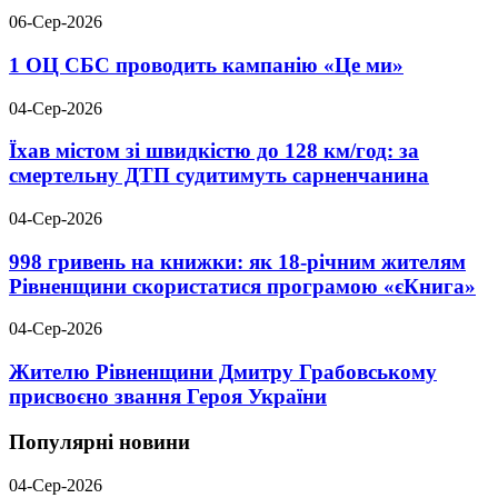
06-Сер-2026
1 ОЦ СБС проводить кампанію «Це ми»
04-Сер-2026
Їхав містом зі швидкістю до 128 км/год: за
смертельну ДТП судитимуть сарненчанина
04-Сер-2026
998 гривень на книжки: як 18-річним жителям
Рівненщини скористатися програмою «єКнига»
04-Сер-2026
Жителю Рівненщини Дмитру Грабовському
присвоєно звання Героя України
Популярні новини
04-Сер-2026