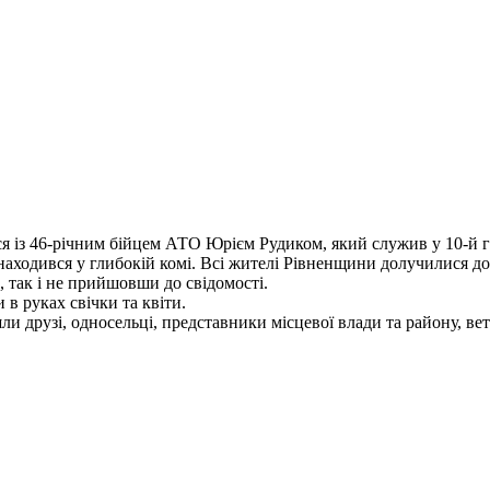
ся із 46-річним бійцем АТО Юрієм Рудиком, який служив у 10-й 
аходився у глибокій комі. Всі жителі Рівненщини долучилися до
, так і не прийшовши до свідомості.
 в руках свічки та квіти.
и друзі, односельці, представники місцевої влади та району, в