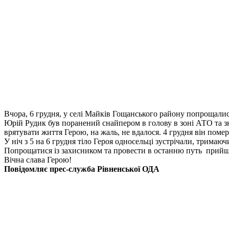
Вчора, 6 грудня, у селі Майків Гощанського району попрощали
Юрій Рудик був поранений снайпером в голову в зоні АТО та зн
врятувати життя Герою, на жаль, не вдалося. 4 грудня він помер
У ніч з 5 на 6 грудня тіло Героя односельці зустрічали, тримаючи
Попрощатися із захисником та провести в останню путь прийшл
Вічна слава Герою!
Повідомляє прес-служба Рівненської ОДА