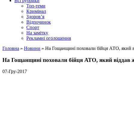
Всі рубрики
Топ-теми
Кримінал
Здоров’я
Відпочинок
Спорт
На замітку
Рекламні оголошення
Головна
»
Новини
»
На Гощанщині поховали бійця АТО, який в
На Гощанщині поховали бійця АТО, який віддав 
07-Гру-2017