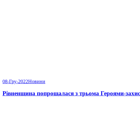
08-Гру-2022
Новини
Рівненщина попрощалася з трьома Героями-захи