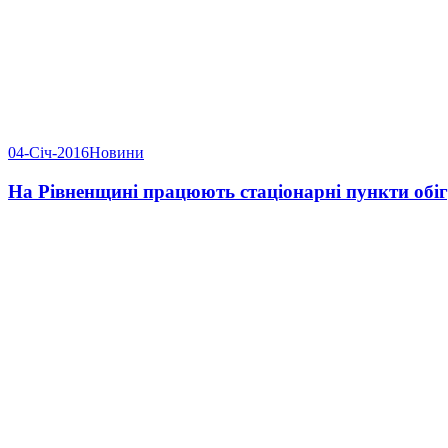
04-Січ-2016
Новини
На Рівненщині працюють стаціонарні пункти обіг