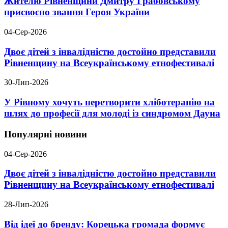
Жителю Рівненщини Дмитру Грабовському
присвоєно звання Героя України
04-Сер-2026
Двоє дітей з інвалідністю достойно представили
Рівненщину на Всеукраїнському етнофестивалі
30-Лип-2026
У Рівному хочуть перетворити хліботерапію на
шлях до професії для молоді із синдромом Дауна
Популярні новини
04-Сер-2026
Двоє дітей з інвалідністю достойно представили
Рівненщину на Всеукраїнському етнофестивалі
28-Лип-2026
Від ідеї до бренду: Корецька громада формує