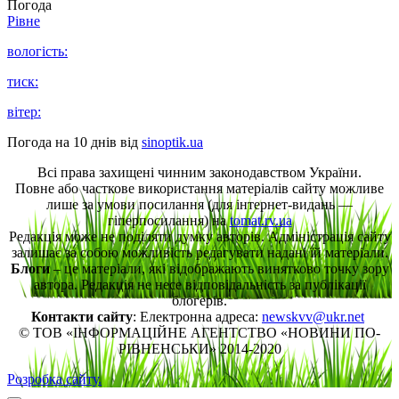
Погода
Рівне
вологість:
тиск:
вітер:
Погода на 10 днів від
sinoptik.ua
Всі права захищені чинним законодавством України.
Повне або часткове використання матеріалів сайту можливе
лише за умови посилання (для інтернет-видань —
гіперпосилання) на
tomat.rv.ua
Редакція може не поділяти думку авторів. Адміністрація сайту
залишає за собою можливість редагувати надані їй матеріали.
Блоги
– це матеріали, які відображають винятково точку зору
автора. Редакція не несе відповідальність за публікації
блогерів.
Контакти сайту
: Електронна адреса:
newskvv@ukr.net
© ТОВ «ІНФОРМАЦІЙНЕ АГЕНТСТВО «НОВИНИ ПО-
РІВНЕНСЬКИ» 2014-2020
Розробка сайту.