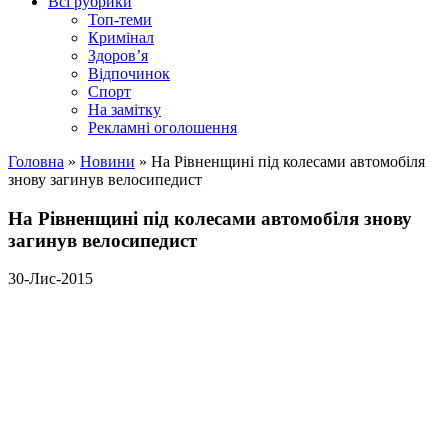
Всі рубрики
Топ-теми
Кримінал
Здоров’я
Відпочинок
Спорт
На замітку
Рекламні оголошення
Головна
»
Новини
»
На Рівненщині під колесами автомобіля
знову загинув велосипедист
На Рівненщині під колесами автомобіля знову
загинув велосипедист
30-Лис-2015