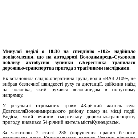
Минулої неділі о 18:30 на спецлінію «102» надійшло
повідомлення, що
на автодорозі Володимирець-Суховоля
поблизу автобусної зупинки с.Берестівка трапилася
дорожньо-транспортна пригода з трагічними наслідками.
Як встановила слідчо-оперативна група, водій «ВАЗ 2109», не
вибрав безпечної швидкості руху та дистанції, здійснив наїзд
на чоловіка, який рухався велосипедом в попутному
напрямку.
У результаті отриманих травм 43-річний житель села
ДовговоляВолодимирецького району помер на місці події.
Водієм, який вчинив смертельну дорожньо-транспортну
пригоду, виявився 54-річний житель містаКузнецовськ.
За частиною 2 статті 286 (порушення правил безпеки