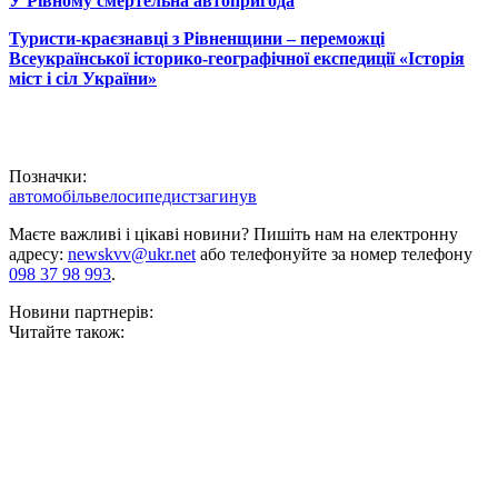
У Рівному смертельна автопригода
Туристи-краєзнавці з Рівненщини – переможці
Всеукраїнської історико-географічної експедиції «Історія
міст і сіл України»
Позначки:
автомобіль
велосипедист
загинув
Маєте важливі і цікаві новини? Пишіть нам на електронну
адресу:
newskvv@ukr.net
або телефонуйте за номер телефону
098 37 98 993
.
Новини партнерів:
Читайте також: