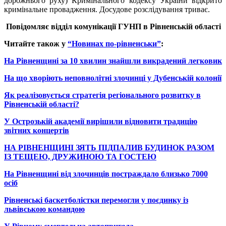
дорожнього руху) Кримінального кодексу України відкрито
кримінальне провадження. Досудове розслідування триває.
Повідомляє в
ідділ комунікації
ГУНП
в Рівненській області
Читайте також у
“Новинах по-рівненськи”
:
На Рівненщині за 10 хвилин знайшли викрадений легковик
На що хворіють неповнолітні злочинці у Дубенській колонії
Як реалізовується стратегія регіонального розвитку в
Рівненській області?
У Острозькій академії вирішили відновити традицію
звітних концертів
НА РІВНЕНЩИНІ ЗЯТЬ ПІДПАЛИВ БУДИНОК РАЗОМ
ІЗ ТЕЩЕЮ, ДРУЖИНОЮ ТА ГОСТЕЮ
На Рівненщині від злочинців постраждало близько 7000
осіб
Рівненські баскетболістки перемогли у поєдинку із
львівською командою