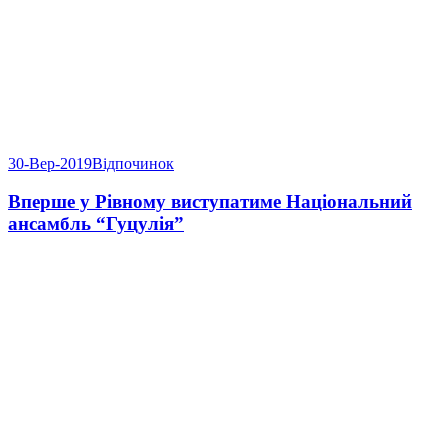
30-Вер-2019
Відпочинок
Вперше у Рівному виступатиме Національний
ансамбль “Гуцулія”