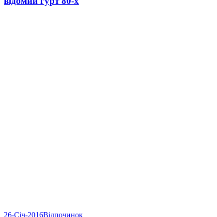
відомий гурт 80-х
26-Січ-2016
Відпочинок