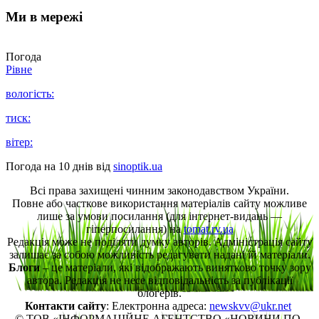
Ми в мережі
Погода
Рівне
вологість:
тиск:
вітер:
Погода на 10 днів від
sinoptik.ua
Всі права захищені чинним законодавством України.
Повне або часткове використання матеріалів сайту можливе
лише за умови посилання (для інтернет-видань —
гіперпосилання) на
tomat.rv.ua
Редакція може не поділяти думку авторів. Адміністрація сайту
залишає за собою можливість редагувати надані їй матеріали.
Блоги
– це матеріали, які відображають винятково точку зору
автора. Редакція не несе відповідальність за публікації
блогерів.
Контакти сайту
: Електронна адреса:
newskvv@ukr.net
© ТОВ «ІНФОРМАЦІЙНЕ АГЕНТСТВО «НОВИНИ ПО-