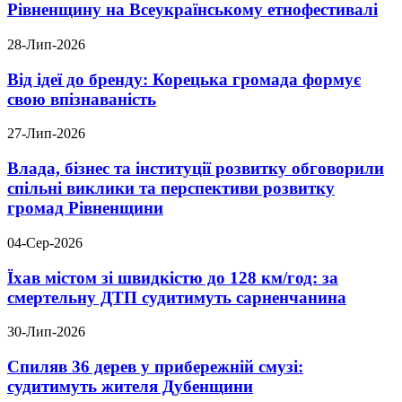
Рівненщину на Всеукраїнському етнофестивалі
28-Лип-2026
Від ідеї до бренду: Корецька громада формує
свою впізнаваність
27-Лип-2026
Влада, бізнес та інституції розвитку обговорили
спільні виклики та перспективи розвитку
громад Рівненщини
04-Сер-2026
Їхав містом зі швидкістю до 128 км/год: за
смертельну ДТП судитимуть сарненчанина
30-Лип-2026
Спиляв 36 дерев у прибережній смузі:
судитимуть жителя Дубенщини