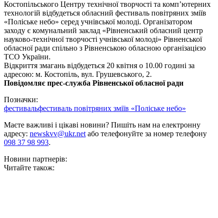
Костопільського Центру технічної творчості та комп’ютерних
технологій відбудеться обласний фестиваль повітряних зміїв
«Поліське небо» серед учнівської молоді. Організатором
заходу є комунальний заклад «Рівненський обласний центр
науково-технічної творчості учнівської молоді» Рівненської
обласної ради спільно з Рівненською обласною організацією
ТСО України.
Відкриття змагань відбудеться 20 квітня о 10.00 годині за
адресою: м. Костопіль, вул. Грушевського, 2.
Повідомляє прес-служба Рівненської обласної ради
Позначки:
фестиваль
фестиваль повітряних зміїв «Поліське небо»
Маєте важливі і цікаві новини? Пишіть нам на електронну
адресу:
newskvv@ukr.net
або телефонуйте за номер телефону
098 37 98 993
.
Новини партнерів:
Читайте також: