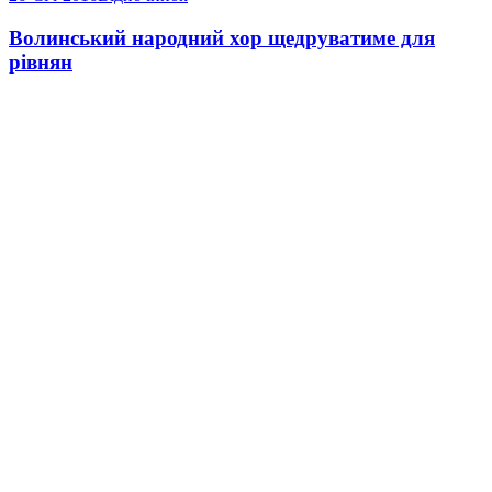
Волинський народний хор щедруватиме для
рівнян