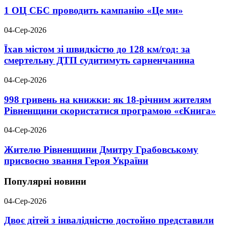
1 ОЦ СБС проводить кампанію «Це ми»
04-Сер-2026
Їхав містом зі швидкістю до 128 км/год: за
смертельну ДТП судитимуть сарненчанина
04-Сер-2026
998 гривень на книжки: як 18-річним жителям
Рівненщини скористатися програмою «єКнига»
04-Сер-2026
Жителю Рівненщини Дмитру Грабовському
присвоєно звання Героя України
Популярні новини
04-Сер-2026
Двоє дітей з інвалідністю достойно представили