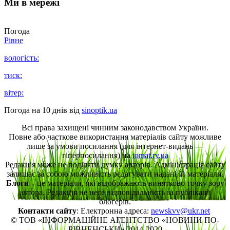
Ми в мережі
Погода
Рівне
вологість:
тиск:
вітер:
Погода на 10 днів від
sinoptik.ua
Всі права захищені чинним законодавством України.
Повне або часткове використання матеріалів сайту можливе
лише за умови посилання (для інтернет-видань —
гіперпосилання) на
tomat.rv.ua
Редакція може не поділяти думку авторів. Адміністрація сайту
залишає за собою можливість редагувати надані їй матеріали.
Блоги
– це матеріали, які відображають винятково точку зору
автора. Редакція не несе відповідальність за публікації
блогерів.
Контакти сайту
: Електронна адреса:
newskvv@ukr.net
© ТОВ «ІНФОРМАЦІЙНЕ АГЕНТСТВО «НОВИНИ ПО-
РІВНЕНСЬКИ» 2014-2020