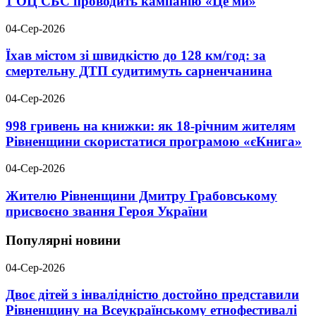
1 ОЦ СБС проводить кампанію «Це ми»
04-Сер-2026
Їхав містом зі швидкістю до 128 км/год: за
смертельну ДТП судитимуть сарненчанина
04-Сер-2026
998 гривень на книжки: як 18-річним жителям
Рівненщини скористатися програмою «єКнига»
04-Сер-2026
Жителю Рівненщини Дмитру Грабовському
присвоєно звання Героя України
Популярні новини
04-Сер-2026
Двоє дітей з інвалідністю достойно представили
Рівненщину на Всеукраїнському етнофестивалі