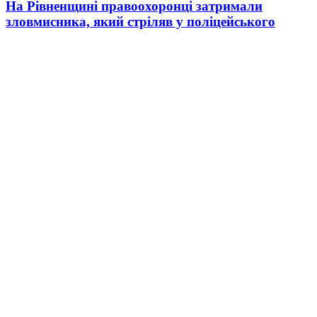
На Рівненщині правоохоронці затримали
зловмисника, який стріляв у поліцейського