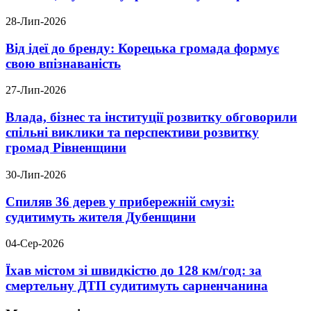
28-Лип-2026
Від ідеї до бренду: Корецька громада формує
свою впізнаваність
27-Лип-2026
Влада, бізнес та інституції розвитку обговорили
спільні виклики та перспективи розвитку
громад Рівненщини
30-Лип-2026
Спиляв 36 дерев у прибережній смузі:
судитимуть жителя Дубенщини
04-Сер-2026
Їхав містом зі швидкістю до 128 км/год: за
смертельну ДТП судитимуть сарненчанина