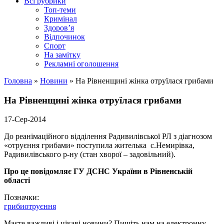
Всі рубрики
Топ-теми
Кримінал
Здоров’я
Відпочинок
Спорт
На замітку
Рекламні оголошення
Головна
»
Новини
»
На Рівненщині жінка отруїлася грибами
На Рівненщині жінка отруїлася грибами
17-Сер-2014
До реанімаційного відділення Радивилівської РЛ з діагнозом
«отруєння грибами» поступила жителька с.Немирівка,
Радивилівського р-ну (стан хворої – задовільний).
Про це повідомляє ГУ ДСНС України в Рівненській
області
Позначки:
гриби
отруєння
Маєте важливі і цікаві новини? Пишіть нам на електронну