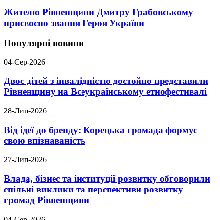
Жителю Рівненщини Дмитру Грабовському
присвоєно звання Героя України
Популярні новини
04-Сер-2026
Двоє дітей з інвалідністю достойно представили
Рівненщину на Всеукраїнському етнофестивалі
28-Лип-2026
Від ідеї до бренду: Корецька громада формує
свою впізнаваність
27-Лип-2026
Влада, бізнес та інституції розвитку обговорили
спільні виклики та перспективи розвитку
громад Рівненщини
04-Сер-2026