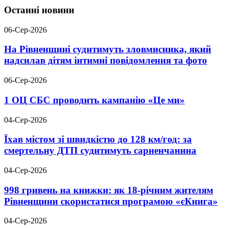
Останні новини
06-Сер-2026
На Рівненщині судитимуть зловмисника, який
надсилав дітям інтимні повідомлення та фото
06-Сер-2026
1 ОЦ СБС проводить кампанію «Це ми»
04-Сер-2026
Їхав містом зі швидкістю до 128 км/год: за
смертельну ДТП судитимуть сарненчанина
04-Сер-2026
998 гривень на книжки: як 18-річним жителям
Рівненщини скористатися програмою «єКнига»
04-Сер-2026