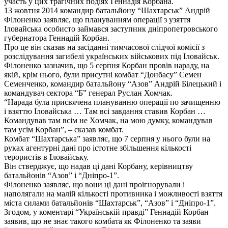
участь у цих трагічних подіях Геннадія Корбана.
13 жовтня 2014 командир батальйону “Шахтарськ” Андрій
Філоненко заявляє, що плануванням операції з узяття
Іловайська особисто займався заступник дніпропетровського
губернатора Геннадій Корбан.
Про це він сказав на засіданні тимчасової слідчої комісії з
розслідування загибелі українських військових під Іловайськ.
Філоненко зазначив, що 5 серпня Корбан провів нараду, на
якій, крім нього, були присутні комбат “Донбасу” Семен
Семенченко, командир батальйону “Азов” Андрій Білецький і
командувач сектора “Б” генерал Руслан Хомчак.
“Нарада була присвячена плануванню операції по зачищенню
і взяттю Іловайська … Там всі завдання ставив Корбан …
Командував там всім не Хомчак, на мою думку, командував
там усім Корбан”, – сказав комбат.
Комбат “Шахтарська” заявляє, що 7 серпня у нього були на
руках агентурні дані про істотне збільшення кількості
терористів в Іловайську.
Він стверджує, що надав ці дані Корбану, керівництву
батальйонів “Азов” і “Дніпро-1”.
Філоненко заявляє, що вони ці дані проігнорували і
наполягали на малій кількості противника і можливості взяття
міста силами батальйонів “Шахтарськ”, “Азов” і “Дніпро-1”.
Згодом, у коментарі “Українській правді” Геннадій Корбан
заявив, що не знає такого комбата як Філоненко та заяви