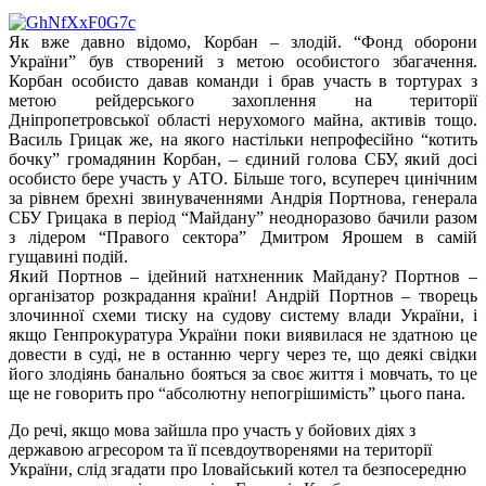
Як вже давно відомо, Корбан – злодій. “Фонд оборони
України” був створений з метою особистого збагачення.
Корбан особисто давав команди і брав участь в тортурах з
метою рейдерського захоплення на території
Дніпропетровської області нерухомого майна, активів тощо.
Василь Грицак же, на якого настільки непрофесійно “котить
бочку” громадянин Корбан, – єдиний голова СБУ, який досі
особисто бере участь у АТО. Більше того, всупереч цинічним
за рівнем брехні звинуваченнями Андрія Портнова, генерала
СБУ Грицака в період “Майдану” неодноразово бачили разом
з лідером “Правого сектора” Дмитром Ярошем в самій
гущавині подій.
Який Портнов – ідейний натхненник Майдану? Портнов –
організатор розкрадання країни! Андрій Портнов – творець
злочинної схеми тиску на судову систему влади України, і
якщо Генпрокуратура України поки виявилася не здатною це
довести в суді, не в останню чергу через те, що деякі свідки
його злодіянь банально бояться за своє життя і мовчать, то це
ще не говорить про “абсолютну непогрішимість” цього пана.
До речі, якщо мова зайшла про участь у бойових діях з
державою агресором та її псевдоутворенями на території
України, слід згадати про Іловайський котел та безпосередню