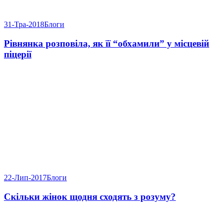
31-Тра-2018
Блоги
Рівнянка розповіла, як її “обхамили” у місцевій
піцерії
22-Лип-2017
Блоги
Скільки жінок щодня сходять з розуму?