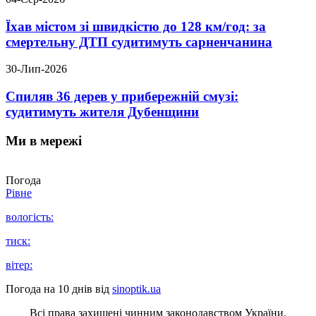
Їхав містом зі швидкістю до 128 км/год: за
смертельну ДТП судитимуть сарненчанина
30-Лип-2026
Спиляв 36 дерев у прибережній смузі:
судитимуть жителя Дубенщини
Ми в мережі
Погода
Рівне
вологість:
тиск:
вітер:
Погода на 10 днів від
sinoptik.ua
Всі права захищені чинним законодавством України.