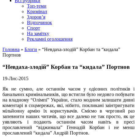
Всі рубрики
Топ-теми
Кримінал
Здоров’я
Відпочинок
Спорт
На замітку
Рекламні оголошення
Головна
»
Блоги
»
“Невдаха-злодій” Корбан та “кидала”
Портнов
“Невдаха-злодій” Корбан та “кидала” Портнов
19-Лис-2015
Як не сумно, але останнім часом у одіозних політиків і
банальних кримінальників, що встигли було недовго побувати
на владному “Олімпі” України, стало модним залишати дивні
коментарі в соцмережах, які, нібито, покликані заінтригувати
мільйонну армію їх користувачів. Сміємо в черговий раз
запевнити наших читачів, що все далеко не так просто, як це
уявляють і подають останнім часом навіть в пресі
прославлений “віджимала” Геннадій Корбан і не менш
прославлений “кидала” Андрій Портнов.