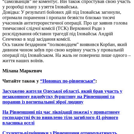
“самозванців” не коментує. Він також спростував свою участь
у розробці плану з узяття Іловайська.
Довідка: У результаті бойових дій під Іловайськ загинули,
отримали поранення і пропали безвісти близько тисячі
учасників антитерористичної операції. Про це заявив голова
тимчасової слідчої комісії (ТСК) Верховної Ради з
розслідування обставин трагедії під Іловайськ Андрій
Сенченко в ході засідання комісії.
Ось таким бездарним “полководцем” виявився Корбан, який
дивним чином забув про свою керівну участь у провальній
операції під Іловайськом. На жаль не повернеш лише одного –
життя наших воїнів.
Мілана Маркевич
Читайте також у
“Новинах по-рівненськи”
:
Засуджено жителя Одеської області, який брав участь у
незаконному видобутку бурштину на Рівненщині та
поранив із вогнепальної зброї людину
На Рівненщині під час ліквідації пожежі у приватному
господарстві було виявлено тіло загиблого 41-річного
власника оселі
Студенти-відмінники з Рівненщини отримуватимуть