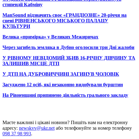
стипендії Кабміну
ManSound відзначить своє «ГРАНДІОЗНЕ» 20-річчя на
сцені РІВНЕНСЬКОГО МІСЬКОГО ПАЛАЦУ
КУЛЬТУРИ
Велика «примірка» у Великих Межиричах
Через загибель земляка в Дубно оголосили три Дні жалоби
У РІВНОМУ НЕВІДОМИЙ ЗБИВ 16-РІЧНУ ДІВЧИНУ ТА
ЗАЛИШИВ МІСЦЕ ДТП
У ДТП НА ДУБРОВИЧЧИНІ ЗАГИНУВ ЧОЛОВІК
Засуджено 12 осіб, які незаконно видобували бурштин
На Рівненщині припинено діяльність грального закладу
Маєте важливі і цікаві новини? Пишіть нам на електронну
адресу:
newskvv@ukr.net
або телефонуйте за номер телефону
098 37 98 993
.