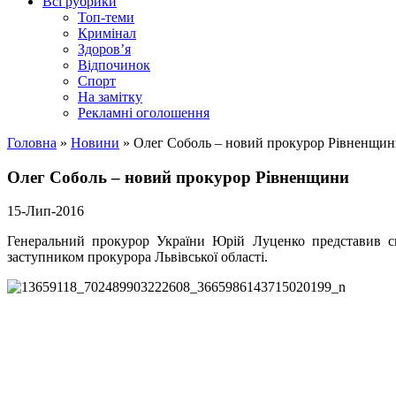
Всі рубрики
Топ-теми
Кримінал
Здоров’я
Відпочинок
Спорт
На замітку
Рекламні оголошення
Головна
»
Новини
»
Олег Соболь – новий прокурор Рівненщи
Олег Соболь – новий прокурор Рівненщини
15-Лип-2016
Генеральний прокурор України Юрій Луценко представив сь
заступником прокурора Львівської області.