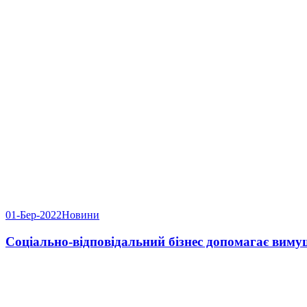
01-Бер-2022
Новини
Соціально-відповідальний бізнес допомагає виму