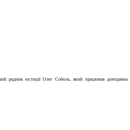
ший радник юстиції Олег Соболь, який працював донедавна