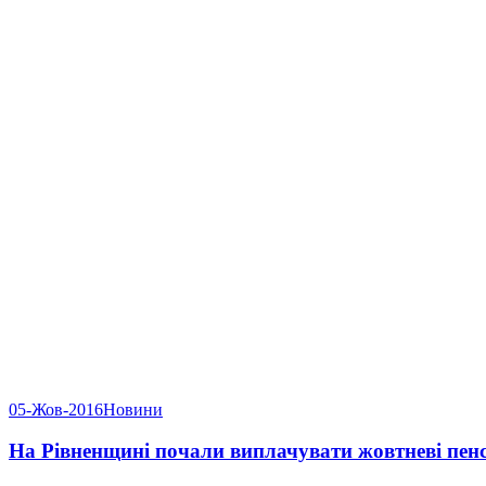
05-Жов-2016
Новини
На Рівненщині почали виплачувати жовтневі пенс