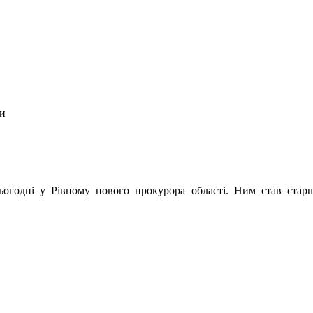
ни
огодні у Рівному нового прокурора області. Ним став стар