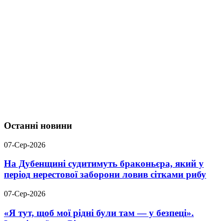
Останні новини
07-Сер-2026
На Дубенщині судитимуть браконьєра, який у
період нерестової заборони ловив сітками рибу
07-Сер-2026
«Я тут, щоб мої рідні були там — у безпеці».