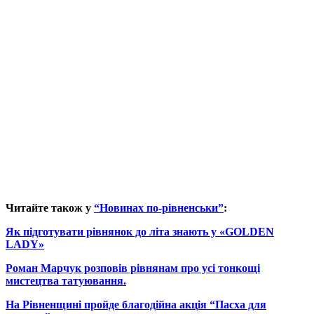
Читайте також у
“Новинах по-рівненськи”
:
Як підготувати рівнянок до літа знають у «GOLDEN
LADY»
Роман Марчук розповів рівнянам про усі тонкощі
мистецтва татуювання.
На Рівненщині пройде благодійна акція “Пасха для