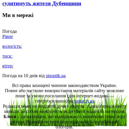
судитимуть жителя Дубенщини
Ми в мережі
Погода
Рівне
вологість:
тиск:
вітер:
Погода на 10 днів від
sinoptik.ua
Всі права захищені чинним законодавством України.
Повне або часткове використання матеріалів сайту можливе
лише за умови посилання (для інтернет-видань —
гіперпосилання) на
tomat.rv.ua
Редакція може не поділяти думку авторів. Адміністрація сайту
залишає за собою можливість редагувати надані їй матеріали.
Блоги
– це матеріали, які відображають винятково точку зору
автора. Редакція не несе відповідальність за публікації
блогерів.