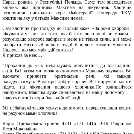
Наразі родина у Республіці Польща. Саме там знаходиться
клініка, яка прийняла Максима на лікування. Хлопчик
розпочинає проходити курс хіміотерапії. Попереду ТКМ
коштів на яку у батьків Максима немає.
Сам хлопчик про поїздку до Польщі каже: «За роки хвороби і
лікування я звик до того, що багато чого мені не можна і
розумію,що хвороба забирає в мене не тільки сили, а й може
відібрати життя…Я вірю в чудо! Я вірю в мамині молитви!
Надіюсь, що моя мрія здійсниться!
Я приїхав за нею…»
“Прохання до усіх небайдужих долучитися до благодійної
акції. Всі разом ми зможемо допомогти Максиму одужати. Ви
зможете придбати оригінальні речі, які завжди
нагадуватимуть Вам про добру справу. Всі виручені кошти
підуть на лікування нашого хлопчика.Не залишайтеся
байдужими. Максим дуже сподівається на нашу допомогу”, –
кажуть організатори благодійної акції.
Усі небайдужі також можуть допомогти перерахувавши кошти
на рахунок мами хлопчика:
Карта ПриватБанк гривня 4731 2171 1416 1019 Гаврилюк
Леся Миколаївна