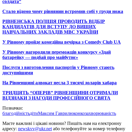
солдата”
Стало відомо чому рівнянин встромив собі у груди ножа
РІВНЕНСЬКА ПОЛІЦІЯ ПРОВОДИТЬ ВІДБІР
КАНДИДАТІВ ДЛЯ ВСТУПУ ДО ВИЩИХ
НАВЧАЛЬНИХ ЗАКЛАДІВ МВС УКРАЇНИ
У Рівному пройде комедійна вечірка з Comedy Club UA
У Рівному нагородили переможців конкурсу «Здай
батарейку — подбай про майбутнє»
Послуги з виготовлення паспортів у Рівному стають
доступнішими
На Рівненщині адвокат несла 3 тисячі доларів хабара
ТРИДЦЯТЬ “ОПЕРІВ” РІВНЕНЩИНИ ОТРИМАЛИ
ВІДЗНАКИ З НАГОДИ ПРОФЕСІЙНОГО СВЯТА
Позначки:
благодійність
діти
Максим Гаврилюк
онкозахворюваність
Маєте важливі і цікаві новини? Пишіть нам на електронну
адресу:
newskvv@ukr.net
або телефонуйте за номер телефону