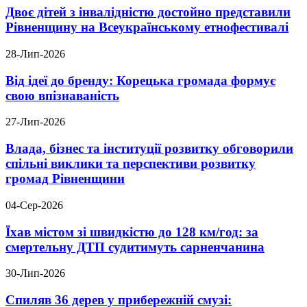
Двоє дітей з інвалідністю достойно представили
Рівненщину на Всеукраїнському етнофестивалі
28-Лип-2026
Від ідеї до бренду: Корецька громада формує
свою впізнаваність
27-Лип-2026
Влада, бізнес та інституції розвитку обговорили
спільні виклики та перспективи розвитку
громад Рівненщини
04-Сер-2026
Їхав містом зі швидкістю до 128 км/год: за
смертельну ДТП судитимуть сарненчанина
30-Лип-2026
Спиляв 36 дерев у прибережній смузі: