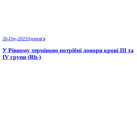
20-Гру-2023
Здоров'я
У Рівному терміново потрібні донори крові III та
IV групи (Rh-)