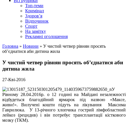
Всі рубрики
Топ-теми
Кримінал
Здоров’я
Відпочинок
Спорт
На замітку
Рекламні оголошення
Головна
»
Новини
»
У чистий четвер рівнян просять
об’єднатися аби дитина жила
У чистий четвер рівнян просять об’єднатися аби
дитина жила
27-Кві-2016
У
Рівному 28.04.2016р. о 12 годині на Майдані незалежності
відбудеться благодійний ярмарок під назвою «Максе,
живи!». Вилучені кошти підуть на лікування Максима
Гаврилюка. У 13-річного хлопчика гострий лімфобластний
лейкоз (рецидив) і він потребує трансплантації кісткового
мозку (ТКМ).