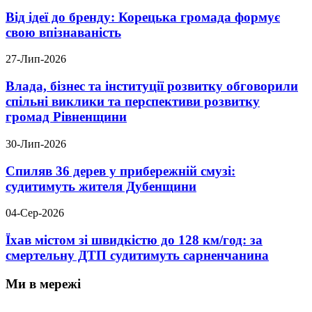
Від ідеї до бренду: Корецька громада формує
свою впізнаваність
27-Лип-2026
Влада, бізнес та інституції розвитку обговорили
спільні виклики та перспективи розвитку
громад Рівненщини
30-Лип-2026
Спиляв 36 дерев у прибережній смузі:
судитимуть жителя Дубенщини
04-Сер-2026
Їхав містом зі швидкістю до 128 км/год: за
смертельну ДТП судитимуть сарненчанина
Ми в мережі