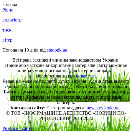
Погода
Рівне
вологість:
тиск:
вітер:
Погода на 10 днів від
sinoptik.ua
Всі права захищені чинним законодавством України.
Повне або часткове використання матеріалів сайту можливе
лише за умови посилання (для інтернет-видань —
гіперпосилання) на
tomat.rv.ua
Редакція може не поділяти думку авторів. Адміністрація сайту
залишає за собою можливість редагувати надані їй матеріали.
Блоги
– це матеріали, які відображають винятково точку зору
автора. Редакція не несе відповідальність за публікації
блогерів.
Контакти сайту
: Електронна адреса:
newskvv@ukr.net
© ТОВ «ІНФОРМАЦІЙНЕ АГЕНТСТВО «НОВИНИ ПО-
РІВНЕНСЬКИ» 2014-2020
Розробка сайту.