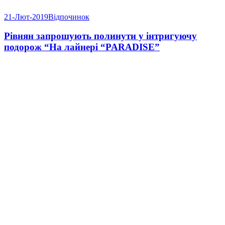
21-Лют-2019
Відпочинок
Рівнян запрошують полинути у інтригуючу
подорож “На лайнері “PARADISE”