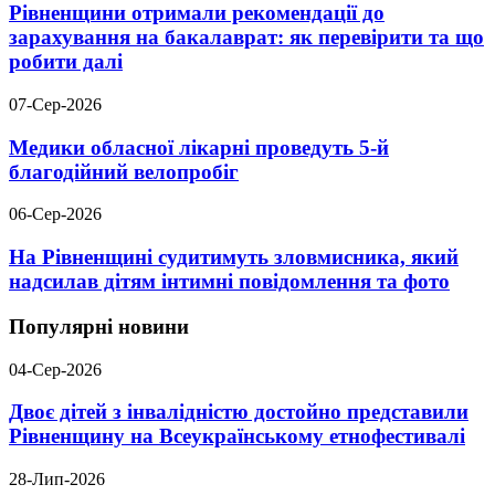
Рівненщини отримали рекомендації до
зарахування на бакалаврат: як перевірити та що
робити далі
07-Сер-2026
Медики обласної лікарні проведуть 5-й
благодійний велопробіг
06-Сер-2026
На Рівненщині судитимуть зловмисника, який
надсилав дітям інтимні повідомлення та фото
Популярні новини
04-Сер-2026
Двоє дітей з інвалідністю достойно представили
Рівненщину на Всеукраїнському етнофестивалі
28-Лип-2026