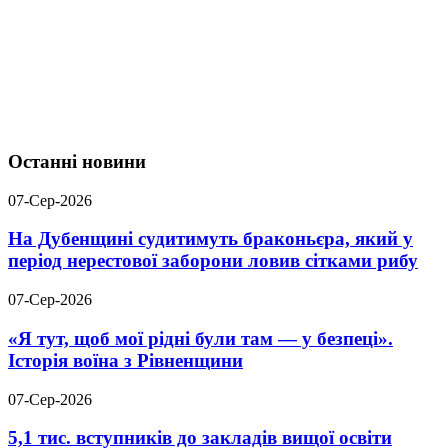
Останні новини
07-Сер-2026
На Дубенщині судитимуть браконьєра, який у
період нерестової заборони ловив сітками рибу
07-Сер-2026
«Я тут, щоб мої рідні були там — у безпеці».
Історія воїна з Рівненщини
07-Сер-2026
5,1 тис. вступників до закладів вищої освіти