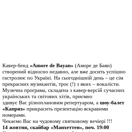
Кавер-бенд
«Amore de Bayan»
(Аморе де Баян)
створений відносно недавно, але вже досить успішно
гастролює по Україні. На сьогоднішній день – це сім
прекрасних музикантів, троє (!) з яких – вокалісти.
Музична програма, складена з кавер-версій сучасних
українських та світових хітів, приємно
здивує
Вас
різноплановим репертуаром, а
шоу-балет
«Каприз»
прикрасить презентацію яскравими
номерами.
Чекаємо Вас на чудовому святковому вечіері !!!
14 жовтня, скайбар «Манхеттен», поч. 19:00