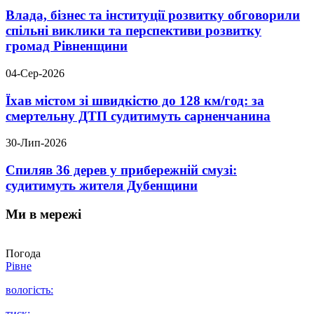
Влада, бізнес та інституції розвитку обговорили
спільні виклики та перспективи розвитку
громад Рівненщини
04-Сер-2026
Їхав містом зі швидкістю до 128 км/год: за
смертельну ДТП судитимуть сарненчанина
30-Лип-2026
Спиляв 36 дерев у прибережній смузі:
судитимуть жителя Дубенщини
Ми в мережі
Погода
Рівне
вологість:
тиск: