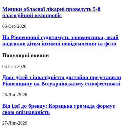
Медики обласної лікарні проведуть 5-й
благодійний велопробіг
06-Сер-2026
На Рівненщині судитимуть зловмисника, який
надсилав дітям інтимні повідомлення та фото
Популярні новини
04-Сер-2026
Двоє дітей з інвалідністю достойно представили
Рівненщину на Всеукраїнському етнофестивалі
28-Лип-2026
Від ідеї до бренду: Корецька громада формує
свою впізнаваність
27-Лип-2026