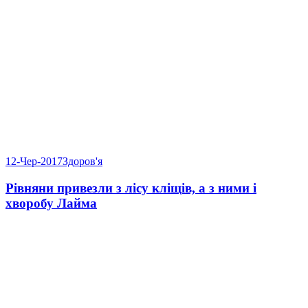
12-Чер-2017
Здоров'я
Рівняни привезли з лісу кліщів, а з ними і
хворобу Лайма