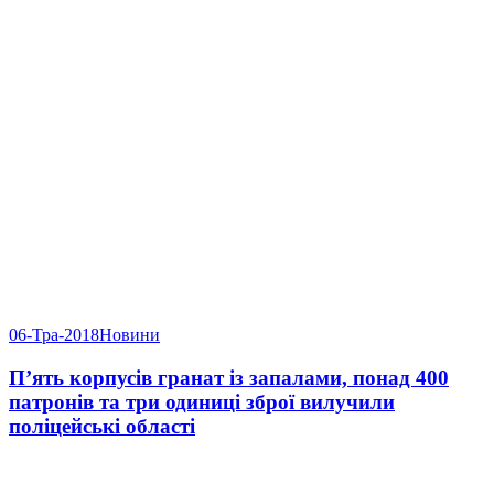
06-Тра-2018
Новини
П’ять корпусів гранат із запалами, понад 400
патронів та три одиниці зброї вилучили
поліцейські області