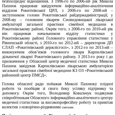
безпосереднє відношення. З 1996-го по 2006-ий рік Микола
Пахнюк працював завідуючим інформаційно-аналітичним
відділом Рокитнівської ЦРЛ, з 2006-го по 2008-ий –
заступником голови Рокитнівської райдержадміністрації, у
2008-му – головним лікарем Сновидовицької лікарської
амбулаторії загальної практики сімейної медицини в
Рокитнівському районі. Окрім того, з 2008-го по 2010-ий рік
він працював начальником відділу статистики у
Рокитнівському районі Головного управління статистики у
Рівненській області, з 2010-го по 2012-ий – директором ДП
СЛАП «Рокитнівський держлісгосп», з 2012-го по 2013-ий –
виконуючим обов’язків головного лікаря Карпилівської
дільничої лікарні Рокитнівського району. З 2013-го року і до
призначення у Обласний центр медичної статистики Микола
Пахнюк завідував Карпилівською лікарською амбулаторією
загальної практики сімейної медицини КЗ ОЗ «Рокитнівський
районний центр ПМСД».
Голова обласної ради побажав Миколі Пахнюку плідної
роботи та пообіцяв зі свого боку усіляку підтримку та
допомогу. Окрім того, Володимир Ковальчук подякував
співробітникам Обласного інформаційно-аналітичного центру
медичної статистики за високопрофесійну роботу та привітав
колектив з новорічно-різдвяними
святами.