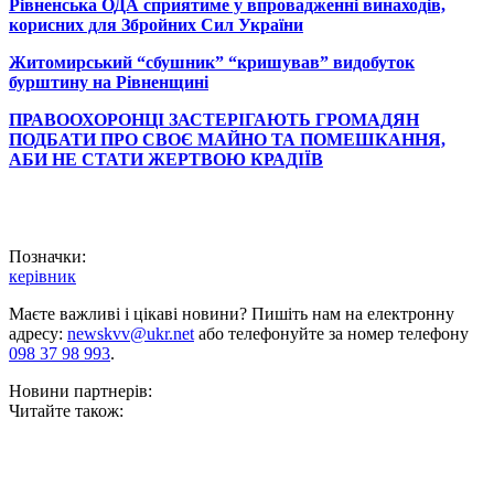
Рівненська ОДА сприятиме у впровадженні винаходів,
корисних для Збройних Сил України
Житомирський “сбушник” “кришував” видобуток
бурштину на Рівненщині
ПРАВООХОРОНЦІ ЗАСТЕРІГАЮТЬ ГРОМАДЯН
ПОДБАТИ ПРО СВОЄ МАЙНО ТА ПОМЕШКАННЯ,
АБИ НЕ СТАТИ ЖЕРТВОЮ КРАДІЇВ
Позначки:
керівник
Маєте важливі і цікаві новини? Пишіть нам на електронну
адресу:
newskvv@ukr.net
або телефонуйте за номер телефону
098 37 98 993
.
Новини партнерів:
Читайте також: