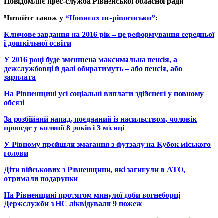
Повідомляє прес-служба Рівненської обласної ради
Читайте також у
“Новинах по-рівненськи”
:
Ключове завдання на 2016 рік – це реформування середньої
і дошкільної освіти
У 2016 році буде зменшена максимальна пенсія, а
дежслужбовці й далі обиратимуть – або пенсія, або
зарплата
На Рівненщині усі соціальні виплати здійснені у повному
обсязі
За розбійний напад, поєднаний із насильством, чоловік
проведе у колонії 8 років і 3 місяці
У Рівному пройшли змагання з футзалу на Кубок міського
голови
Діти військових з Рівненщини, які загинули в АТО,
отримали подарунки
На Рівненщині протягом минулої доби вогнеборці
Держслужби з НС ліквідували 9 пожеж