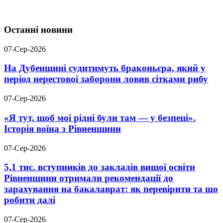
Останні новини
07-Сер-2026
На Дубенщині судитимуть браконьєра, який у
період нерестової заборони ловив сітками рибу
07-Сер-2026
«Я тут, щоб мої рідні були там — у безпеці».
Історія воїна з Рівненщини
07-Сер-2026
5,1 тис. вступників до закладів вищої освіти
Рівненщини отримали рекомендації до
зарахування на бакалаврат: як перевірити та що
робити далі
07-Сер-2026