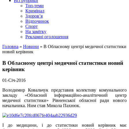
Всі рубрики
Топ-теми
Кримінал
Здоров’я
Відпочинок
Спорт
На замітку
Рекламні оголошення
Головна
»
Новини
»
В Обласному центрі медичної статистики
новий керівник
В Обласному центрі медичної статистики новий
керівник
01-Січ-2016
Володимир Ковальчук представив колективу комунального
закладу «Обласний інформаційно-аналітичний центр
медичної статистики» Рівненської обласної ради нового
начальника. Ним став Микола Пахнюк.
І до медицини, і до статистики новий керівник має