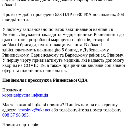
області.
Протягом доби проведено 623 ПЛР і 630 ІФА досліджень, 404
швидкі тести.
У лютому заплановано початок вакцинальної кампанії в
Україні. Лікувальні заклади та медпрацівники Рівненщини до
цього готові: розроблені маршрути пацієнтів, створені
мобільні бригади, пункти вакцинування. В області
здійснюватимуть вакцинацію 5 бригад у Дубенському,
Рівненському, Сарненському та Вараському районах, Рівному.
У першу чергу прививатимуть медиків, які надають допомогу
хворим на COVID-19, а також працівників закладів соціальної
сфери та підопічних пансіонатів.
Повідомляє пресслужба Рівненської ОДА
Позначки:
коронавірусна інфекція
Маєте важливі і цікаві новини? Пишіть нам на електронну
адресу:
newskvv@ukr.net
або телефонуйте за номер телефону
098 37 98 993
.
Новини партнерів: