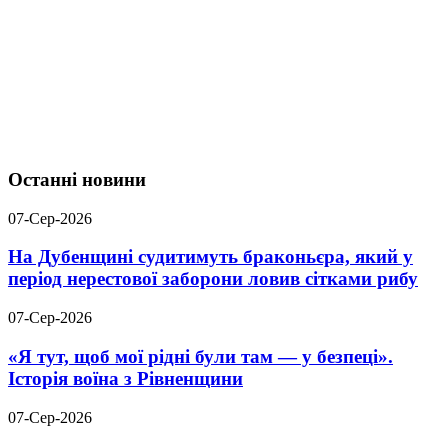
Останні новини
07-Сер-2026
На Дубенщині судитимуть браконьєра, який у
період нерестової заборони ловив сітками рибу
07-Сер-2026
«Я тут, щоб мої рідні були там — у безпеці».
Історія воїна з Рівненщини
07-Сер-2026