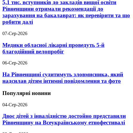
5,1 тис. вступників до закладів вищої освіти
Рівненщини отримали рекомендації до
зарахування на бакалаврат: як перевірити та що
робити далі
07-Сер-2026
Медики обласної лікарні проведуть 5-й
благодійний велопробіг
06-Сер-2026
На Рівненщині судитимуть зловмисника, який
надсилав дітям інтимні повідомлення та фото
Популярні новини
04-Сер-2026
Двоє дітей з інвалідністю достойно представили
Рівненщину на Всеукраїнському етнофестивалі