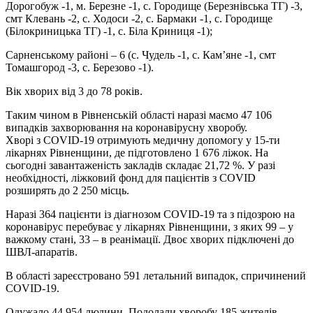
Дорогобуж -1, м. Березне -1, с. Городище (Березнівська ТГ) -3,
смт Клевань -2, с. Ходоси -2, с. Бармаки -1, с. Городище
(Білокриницька ТГ) -1, с. Біла Криниця -1);
Сарненському районі – 6 (с. Чудель -1, с. Кам’яне -1, смт
Томашгород -3, с. Березово -1).
Вік хворих від 3 до 78 років.
Таким чином в Рівненській області наразі маємо 47 106
випадків захворювання на коронавірусну хворобу.
Хворі з COVID-19 отримують медичну допомогу у 15-ти
лікарнях Рівненщини, де підготовлено 1 676 ліжок. На
сьогодні завантаженість закладів складає 21,72 %. У разі
необхідності, ліжковий фонд для пацієнтів з COVID
розширять до 2 250 місць.
Наразі 364 пацієнти із діагнозом COVID-19 та з підозрою на
коронавірус перебуває у лікарнях Рівненщини, з яких 99 – у
важкому стані, 33 – в реанімації. Двоє хворих підключені до
ШВЛ-апаратів.
В області зареєстровано 591 летальний випадок, спричинений
COVID-19.
Одужало 44 954 людини. Подолали хворобу 185 жителів