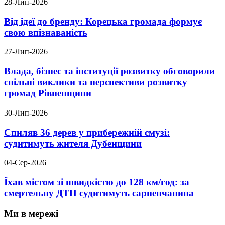
28-Лип-2026
Від ідеї до бренду: Корецька громада формує
свою впізнаваність
27-Лип-2026
Влада, бізнес та інституції розвитку обговорили
спільні виклики та перспективи розвитку
громад Рівненщини
30-Лип-2026
Спиляв 36 дерев у прибережній смузі:
судитимуть жителя Дубенщини
04-Сер-2026
Їхав містом зі швидкістю до 128 км/год: за
смертельну ДТП судитимуть сарненчанина
Ми в мережі