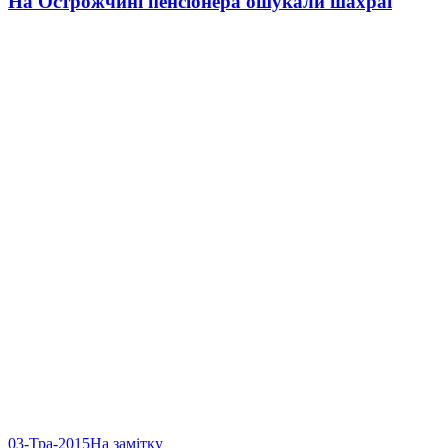
На Острожчині пенсіонера ошукали шахраї
03-Тра-2015
На замітку