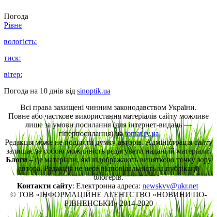
Погода
Рівне
вологість:
тиск:
вітер:
Погода на 10 днів від
sinoptik.ua
Всі права захищені чинним законодавством України.
Повне або часткове використання матеріалів сайту можливе
лише за умови посилання (для інтернет-видань —
гіперпосилання) на
tomat.rv.ua
Редакція може не поділяти думку авторів. Адміністрація сайту
залишає за собою можливість редагувати надані їй матеріали.
Блоги
– це матеріали, які відображають винятково точку зору
автора. Редакція не несе відповідальність за публікації
блогерів.
Контакти сайту
: Електронна адреса:
newskvv@ukr.net
© ТОВ «ІНФОРМАЦІЙНЕ АГЕНТСТВО «НОВИНИ ПО-
РІВНЕНСЬКИ» 2014-2020