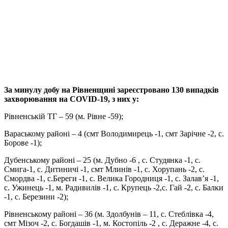
За минулу добу на Рівненщині зареєстровано 130 випадків
захворювання на COVID-19, з них у:
Рівненській ТГ – 59 (м. Рівне -59);
Вараському районі – 4 (смт Володимирець -1, смт Зарічне -2, с.
Борове -1);
Дубенському районі – 25 (м. Дубно -6 , с. Студянка -1, с.
Смига-1, с. Дитиничі -1, смт Млинів -1, с. Хорупань -2, с.
Смордва -1, с.Береги -1, с. Велика Городниця -1, с. Залав’я -1,
с. Ужинець -1, м. Радивилів -1, с. Крупець -2,с. Гай -2, с. Балки
-1, с. Березини -2);
Рівненському районі – 36 (м. Здолбунів – 11, с. Стеблівка -4,
смт Мізоч -2, с. Богдашів -1, м. Костопіль -2 , с. Деражне -4, с.