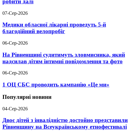
робити далі
07-Сер-2026
Медики обласної лікарні проведуть 5-й
благодійний велопробіг
06-Сер-2026
На Рівненщині судитимуть зловмисника, який
надсилав дітям інтимні повідомлення та фото
06-Сер-2026
1 ОЦ СБС проводить кампанію «Це ми»
Популярні новини
04-Сер-2026
Двоє дітей з інвалідністю достойно представили
Рівненщину на Всеукраїнському етнофестивалі