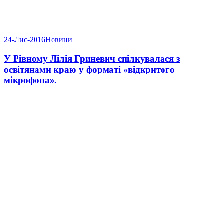
24-Лис-2016
Новини
У Рівному Лілія Гриневич спілкувалася з
освітянами краю у форматі «відкритого
мікрофона».