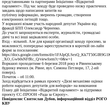
представниками та партнерами Ініціативи «Відкритий
парламент». Під час заходу буде проведено низку практичних
завдань щодо написання запитів на
публічну інформацію, звернень громадян, створення
електронних петицій тощо.
У воркшопі візьме участь народний депутат України від
фракцїї БПП Олександр Черненко.
До участі запрошуються експерти, журналісти, громадські
діячі та всі інші зацікавлені особи.
Вхід – вільний. Але для кращої організації заходу просимо, за
можливості, попередньо зареєструватися в короткій он-лайн
формі за посиланням:
https://docs.google.com/forms/d/e/1FAIpQLSexQ_Kk7T50GIR9
_XO_Gwb0sNFfRc_Q/viewform?c=0&w=1
Воркшоп проходитиме 6 березня 2018 року в Рівненському
будинку вчених (м. Рівне, вул. Симона Петлюри, 17, 2-ий
поверх).
Початок – об 11:00.
Захід відбудеться в рамках проекту «Дієві механізми оцінки
роботи народних депутатів для виборців» на виконання
Плану дій Ініціативи «Відкритий парламент» за підтримки
проекту ЄС-ПРООН «Рада за Європу».
Повідомляє Святослав Дубов, інформаційний відділ РОГО
КВУ