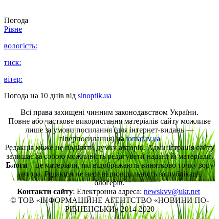
Погода
Рівне
вологість:
тиск:
вітер:
Погода на 10 днів від
sinoptik.ua
Всі права захищені чинним законодавством України.
Повне або часткове використання матеріалів сайту можливе
лише за умови посилання (для інтернет-видань —
гіперпосилання) на
tomat.rv.ua
Редакція може не поділяти думку авторів. Адміністрація сайту
залишає за собою можливість редагувати надані їй матеріали.
Блоги
– це матеріали, які відображають винятково точку зору
автора. Редакція не несе відповідальність за публікації
блогерів.
Контакти сайту
: Електронна адреса:
newskvv@ukr.net
© ТОВ «ІНФОРМАЦІЙНЕ АГЕНТСТВО «НОВИНИ ПО-
РІВНЕНСЬКИ» 2014-2020