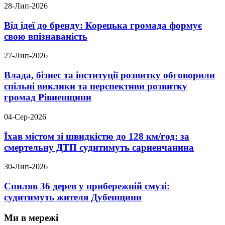
28-Лип-2026
Від ідеї до бренду: Корецька громада формує
свою впізнаваність
27-Лип-2026
Влада, бізнес та інституції розвитку обговорили
спільні виклики та перспективи розвитку
громад Рівненщини
04-Сер-2026
Їхав містом зі швидкістю до 128 км/год: за
смертельну ДТП судитимуть сарненчанина
30-Лип-2026
Спиляв 36 дерев у прибережній смузі:
судитимуть жителя Дубенщини
Ми в мережі