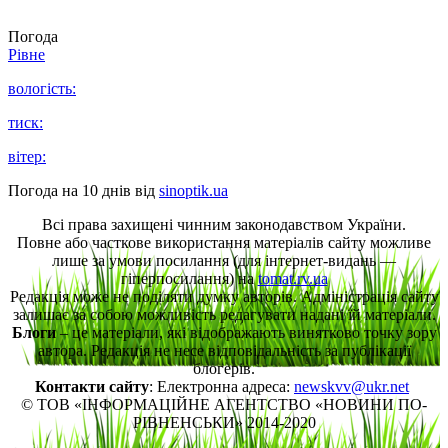
Погода
Рівне
вологість:
тиск:
вітер:
Погода на 10 днів від
sinoptik.ua
Всі права захищені чинним законодавством України.
Повне або часткове використання матеріалів сайту можливе
лише за умови посилання (для інтернет-видань —
гіперпосилання) на
tomat.rv.ua
Редакція може не поділяти думку авторів. Адміністрація сайту
залишає за собою можливість редагувати надані їй матеріали.
Блоги
– це матеріали, які відображають винятково точку зору
автора. Редакція не несе відповідальність за публікації
блогерів.
Контакти сайту
: Електронна адреса:
newskvv@ukr.net
© ТОВ «ІНФОРМАЦІЙНЕ АГЕНТСТВО «НОВИНИ ПО-
РІВНЕНСЬКИ» 2014-2020