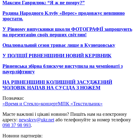
Максим Гаврилюк: “Я ж не помру?”
Родина Народного Клубу «Верес» продовжує невпинно
зростати.
У Рівному випускники школи ФОТОГРАФІЇ запрошують
на презентацію своїх перших світлин!
Опалювальний сезон триває лише в Кузнецовську
У ПОЛІЦІЇ РІВНЕНЩИНИ НОВИЙ КЕРІВНИК
Рівненська збірна блискуче виступила на чемпіонаті з
пауерліфтингу
НА РІВНЕНЩИНІ КОЛИШНІЙ ЗАСУДЖЕНИЙ
ЧОЛОВІК НАПАВ НА СУСІДА З НОЖЕМ
Позначки:
«Время и Стекло»
концерт
МПК «Текстильник»
Маєте важливі і цікаві новини? Пишіть нам на електронну
адресу:
newskvv@ukr.net
або телефонуйте за номер телефону
098 37 98 993
.
Новини партнерів: