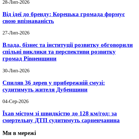
28-Лип-2026
Від ідеї до бренду: Корецька громада формує
свою впізнаваність
27-Лип-2026
Влада, бізнес та інституції розвитку обговорили
спільні виклики та перспективи розвитку
громад Рівненщини
30-Лип-2026
Спиляв 36 дерев у прибережній смузі:
судитимуть жителя Дубенщини
04-Сер-2026
Їхав містом зі швидкістю до 128 км/год: за
смертельну ДТП судитимуть сарненчанина
Ми в мережі