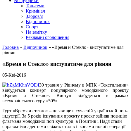
Всі рубрики
Топ-теми
Кримінал
Здоров’я
Відпочинок
Спорт
На замітку
Рекламні оголошення
Головна
»
Відпочинок
»
«Время и Стекло» виступатиме для
рівнян
«Время и Стекло» виступатиме для рівнян
05-Кві-2016
30 травня у Рівному в МПК «Текстильник»
відбудеться концерт популярного молодіжного проекту
«Время и Стекло». Виступ відбудеться в рамках
всеукраїнського туру «505».
Гурт «Время и стекло» – це явище в сучасній українській поп-
індустрії. За 5 років існування проекту проект зайняв позицію
флагмана молодіжної поп-культури, а Позитив і Надя стали
справжніми адептами свіжих стилів і іконами нової генерації.