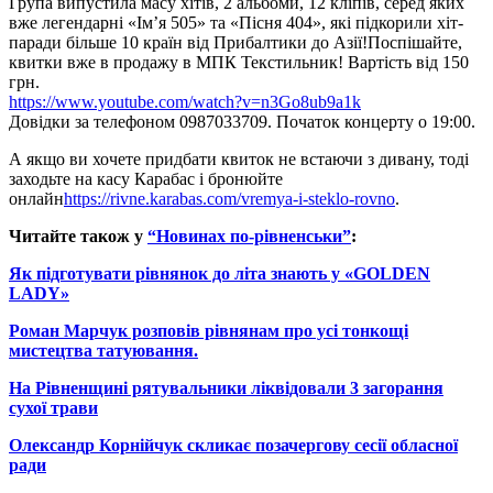
Група випустила масу хітів, 2 альбоми, 12 кліпів, серед яких
вже легендарні «Ім’я 505» та «Пісня 404», які підкорили хіт-
паради більше 10 країн від Прибалтики до Азії!Поспішайте,
квитки вже в продажу в МПК Текстильник! Вартість від 150
грн.
https://www.youtube.com/watch?v=n3Go8ub9a1k
Довідки за телефоном 0987033709. Початок концерту о 19:00.
А якщо ви хочете придбати квиток не встаючи з дивану, тоді
заходьте на касу Карабас і бронюйте
онлайн
https://rivne.karabas.com/vremya-i-steklo-rovno
.
Читайте також у
“Новинах по-рівненськи”
:
Як підготувати рівнянок до літа знають у «GOLDEN
LADY»
Роман Марчук розповів рівнянам про усі тонкощі
мистецтва татуювання.
На Рівненщині рятувальники ліквідовали 3 загорання
сухої трави
Олександр Корнійчук скликає позачергову сесії обласної
ради