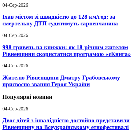
04-Сер-2026
Їхав містом зі швидкістю до 128 км/год: за
смертельну ДТП судитимуть сарненчанина
04-Сер-2026
998 гривень на книжки: як 18-річним жителям
Рівненщини скористатися програмою «єКнига»
04-Сер-2026
Жителю Рівненщини Дмитру Грабовському
присвоєно звання Героя України
Популярні новини
04-Сер-2026
Двоє дітей з інвалідністю достойно представили
Рівненщину на Всеукраїнському етнофестивалі