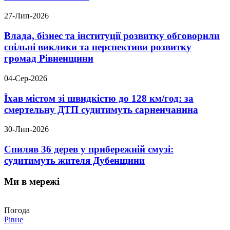
27-Лип-2026
Влада, бізнес та інституції розвитку обговорили
спільні виклики та перспективи розвитку
громад Рівненщини
04-Сер-2026
Їхав містом зі швидкістю до 128 км/год: за
смертельну ДТП судитимуть сарненчанина
30-Лип-2026
Спиляв 36 дерев у прибережній смузі:
судитимуть жителя Дубенщини
Ми в мережі
Погода
Рівне