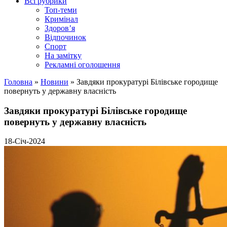
Всі рубрики
Топ-теми
Кримінал
Здоров’я
Відпочинок
Спорт
На замітку
Рекламні оголошення
Головна
»
Новини
»
Завдяки прокуратурі Білівське городище
повернуть у державну власність
Завдяки прокуратурі Білівське городище
повернуть у державну власність
18-Січ-2024