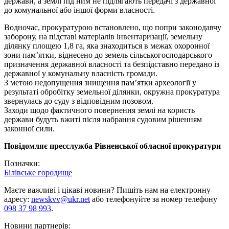
держави, а землі під ним не підлягають передачі з державної
до комунальної або іншої форми власності.
Водночас, прокуратурою встановлено, що попри законодавчу
заборону, на підставі матеріалів інвентаризації, земельну
ділянку площею 1,8 га, яка знаходиться в межах охоронної
зони пам’ятки, віднесено до земель сільськогосподарського
призначення державної власності та безпідставно передано із
державної у комунальну власність громади.
З метою недопущення знищення пам’ятки археології у
результаті обробітку земельної ділянки, окружна прокуратура
звернулась до суду з відповідним позовом.
Заходи щодо фактичного повернення землі на користь
держави будуть вжиті після набрання судовим рішенням
законної сили.
Повідомляє пресслужба Рівненської обласної прокуратури
Позначки:
Білівське городище
Маєте важливі і цікаві новини? Пишіть нам на електронну
адресу:
newskvv@ukr.net
або телефонуйте за номер телефону
098 37 98 993
.
Новини партнерів: