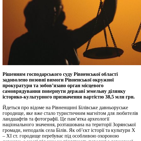
Рішенням господарського суду Рівненської області
задоволено позовні вимоги Рівненської окружної
прокуратури та зобов’язано орган місцевого
самоврядування повернути державі земельну ділянку
історико-культурного призначення вартістю 38,5 млн грн.
Йдеться про відоме на Рівненщині Білівське давньоруське
городище, яке вже стало туристичним магнітом для любителів
ландшафтів та фотографії. Це пам’ятка археології
національного значення, розташована на території Зорянської
громади, неподалік села Білів. Як об’єкт історії та культури Х
– ХI ст. городище перебуває під особливою охороною