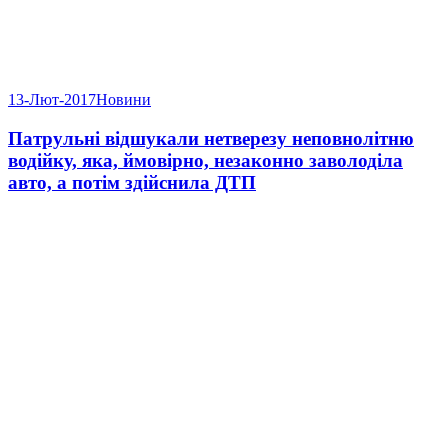
13-Лют-2017
Новини
Патрульні відшукали нетверезу неповнолітню
водійку, яка, ймовірно, незаконно заволоділа
авто, а потім здійснила ДТП