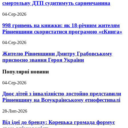
смертельну ДТП судитимуть сарненчанина
04-Сер-2026
998 гривень на книжки: як 18-річним жителям
Рівненщини скористатися програмою «єКнига»
04-Сер-2026
Жителю Рівненщини Дмитру Грабовському
присвоєно звання Героя України
Популярні новини
04-Сер-2026
Двоє дітей з інвалідністю достойно представили
Рівненщину на Всеукраїнському етнофестивалі
28-Лип-2026
Від ідеї до бренду: Корецька громада формує