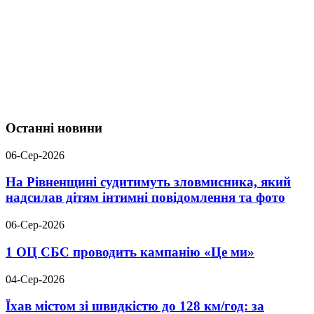
Останні новини
06-Сер-2026
На Рівненщині судитимуть зловмисника, який
надсилав дітям інтимні повідомлення та фото
06-Сер-2026
1 ОЦ СБС проводить кампанію «Це ми»
04-Сер-2026
Їхав містом зі швидкістю до 128 км/год: за