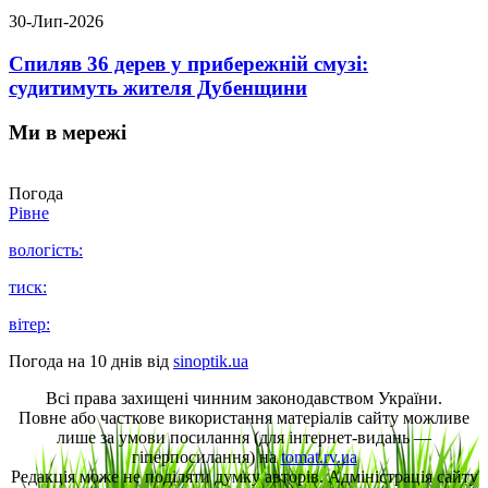
30-Лип-2026
Спиляв 36 дерев у прибережній смузі:
судитимуть жителя Дубенщини
Ми в мережі
Погода
Рівне
вологість:
тиск:
вітер:
Погода на 10 днів від
sinoptik.ua
Всі права захищені чинним законодавством України.
Повне або часткове використання матеріалів сайту можливе
лише за умови посилання (для інтернет-видань —
гіперпосилання) на
tomat.rv.ua
Редакція може не поділяти думку авторів. Адміністрація сайту