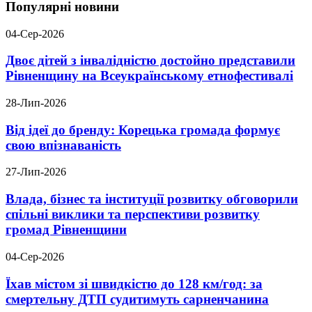
Популярні новини
04-Сер-2026
Двоє дітей з інвалідністю достойно представили
Рівненщину на Всеукраїнському етнофестивалі
28-Лип-2026
Від ідеї до бренду: Корецька громада формує
свою впізнаваність
27-Лип-2026
Влада, бізнес та інституції розвитку обговорили
спільні виклики та перспективи розвитку
громад Рівненщини
04-Сер-2026
Їхав містом зі швидкістю до 128 км/год: за
смертельну ДТП судитимуть сарненчанина