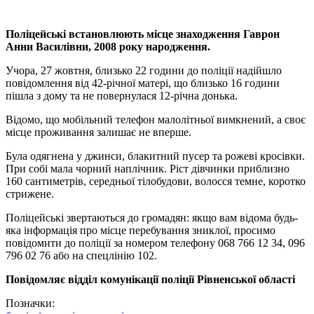
Поліцейські встановлюють місце знаходження Гаврон
Анни Василівни, 2008 року народження.
Учора, 27 жовтня, близько 22 години до поліції надійшло
повідомлення від 42-річної матері, що близько 16 години
пішла з дому та не повернулася 12-річна донька.
Відомо, що мобільний телефон малолітньої вимкнений, а своє
місце проживання залишає не вперше.
Була одягнена у джинси, блакитний пусер та рожеві кросівки.
При собі мала чорний наплічник. Ріст дівчинки приблизно
160 сантиметрів, середньої тілобудови, волосся темне, коротко
стрижене.
Поліцейські звертаються до громадян: якщо вам відома будь-
яка інформація про місце перебування зниклої, просимо
повідомити до поліції за номером телефону 068 766 12 34, 096
796 02 76 або на спецлінію 102.
Повідомляє відділ комунікації поліції Рівненської області
Позначки: