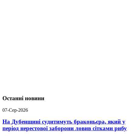
Останні новини
07-Сер-2026
На Дубенщині судитимуть браконьєра, який у
період нерестової заборони ловив сітками рибу