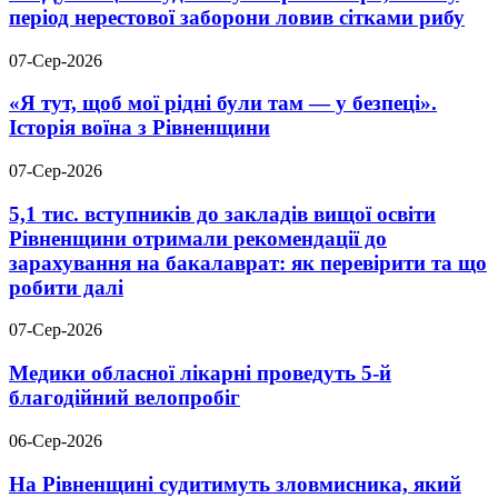
період нерестової заборони ловив сітками рибу
07-Сер-2026
«Я тут, щоб мої рідні були там — у безпеці».
Історія воїна з Рівненщини
07-Сер-2026
5,1 тис. вступників до закладів вищої освіти
Рівненщини отримали рекомендації до
зарахування на бакалаврат: як перевірити та що
робити далі
07-Сер-2026
Медики обласної лікарні проведуть 5-й
благодійний велопробіг
06-Сер-2026
На Рівненщині судитимуть зловмисника, який