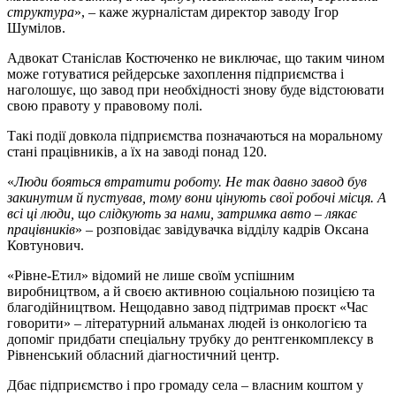
структура
», – каже журналістам директор заводу Ігор
Шумілов.
Адвокат Станіслав Костюченко не виключає, що таким чином
може готуватися рейдерське захоплення підприємства і
наголошує, що завод при необхідності знову буде відстоювати
свою правоту у правовому полі.
Такі події довкола підприємства позначаються на моральному
стані працівників, а їх на заводі понад 120.
«
Люди бояться втратити роботу. Не так давно завод був
закинутим й пустував, тому вони цінують свої робочі місця. А
всі ці люди, що слідкують за нами, затримка авто – лякає
працівників
» – розповідає завідувачка відділу кадрів Оксана
Ковтунович.
«Рівне-Етил» відомий не лише своїм успішним
виробництвом, а й своєю активною соціальною позицією та
благодійництвом. Нещодавно завод підтримав проєкт «Час
говорити» – літературний альманах людей із онкологією та
допоміг придбати спеціальну трубку до рентгенкомплексу в
Рівненський обласний діагностичний центр.
Дбає підприємство і про громаду села – власним коштом у