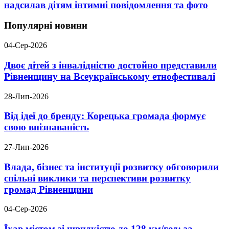
надсилав дітям інтимні повідомлення та фото
Популярні новини
04-Сер-2026
Двоє дітей з інвалідністю достойно представили
Рівненщину на Всеукраїнському етнофестивалі
28-Лип-2026
Від ідеї до бренду: Корецька громада формує
свою впізнаваність
27-Лип-2026
Влада, бізнес та інституції розвитку обговорили
спільні виклики та перспективи розвитку
громад Рівненщини
04-Сер-2026
Їхав містом зі швидкістю до 128 км/год: за