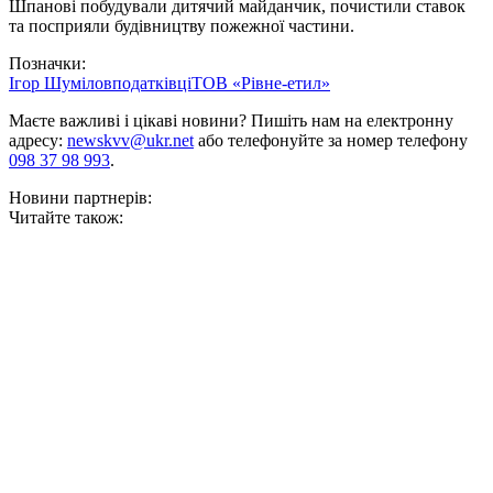
Шпанові побудували дитячий майданчик, почистили ставок
та посприяли будівництву пожежної частини.
Позначки:
Ігор Шумілов
податківці
ТОВ «Рівне-етил»
Маєте важливі і цікаві новини? Пишіть нам на електронну
адресу:
newskvv@ukr.net
або телефонуйте за номер телефону
098 37 98 993
.
Новини партнерів:
Читайте також: