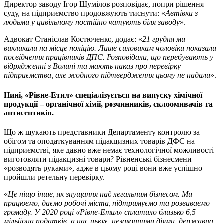
Директор заводу Ігор Шумілов розповідає, попри рішення
суду, на підприємство продовжують тиснути: «
Автівки з
людьми у цивільному постійно чатують біля заводу
».
Адвокат Станіслав Костюченко, додає: «
21 грудня ми
викликали на місце поліцію. Лише силовикам чоловіки показали
посвідчення працівників ДПС. Розповідали, що перебувають у
відрядженні з Волині та мають наказ про перевірку
підприємства, але жодного підтвердження цьому не надали
».
Нині, «Рівне-Етил» спеціалізується на випуску хімічної
продукції – органічної хімії, розчинників, склоомивачів та
антисептиків.
Що ж шукають представники Департаменту контролю за
обігом та оподаткуванням підакцизних товарів ДФС на
підприємстві, яке давно вже немає технологічної можливості
виготовляти підакцизні товари? Рівненські бізнесмени
«розводять руками», адже в цьому році вони вже успішно
пройшли ретельну перевірку.
«
Це ніщо інше, як знущання над легальним бізнесом. Ми
працюємо, даємо робочі міста, підтримуємо та розвиваємо
громаду. У 2020 році «Рівне-Етил» сплатило близько 6,5
мільйона податків, а нас цькує, незаконними діями, державна