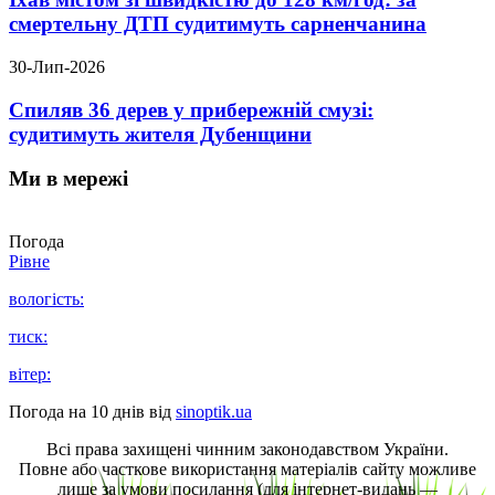
смертельну ДТП судитимуть сарненчанина
30-Лип-2026
Спиляв 36 дерев у прибережній смузі:
судитимуть жителя Дубенщини
Ми в мережі
Погода
Рівне
вологість:
тиск:
вітер:
Погода на 10 днів від
sinoptik.ua
Всі права захищені чинним законодавством України.
Повне або часткове використання матеріалів сайту можливе
лише за умови посилання (для інтернет-видань —