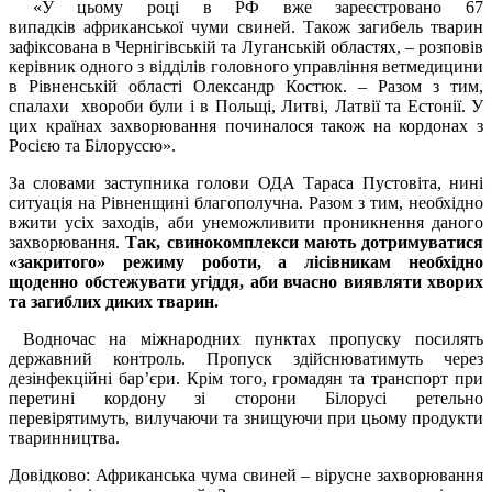
«У цьому році в РФ вже зареєстровано 67
випадків
африканської чуми свиней.
Також загибель тварин
зафіксована в
Чернігівській та Луганській областях, – розповів
керівник одного з відділів головного управління ветмедицини
в Рівненській області Олександр Костюк. – Разом з тим,
спалахи хвороби були і в Польщі, Литві, Латвії та Естонії. У
цих країнах захворювання починалося також на кордонах з
Росією та Білоруссю».
За словами заступника голови ОДА Тараса Пустовіта, нині
ситуація на Рівненщині благополучна. Разом з тим, необхідно
вжити усіх заходів, аби унеможливити проникнення даного
захворювання.
Так, свинокомплекси мають дотримуватися
«закритого» режиму роботи, а лісівникам необхідно
щоденно обстежувати угіддя, аби вчасно виявляти хворих
та загиблих диких тварин.
Водночас на міжнародних пунктах пропуску посилять
державний контроль. Пропуск здійснюватимуть через
дезінфекційні бар’єри. Крім того, громадян та транспорт при
перетині кордону зі сторони Білорусі ретельно
перевірятимуть, вилучаючи та знищуючи при цьому продукти
тваринництва.
Довідково: Африканська чума свиней – вірусне захворювання