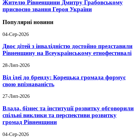
Жителю Рівненщини Дмитру Грабовському
присвоєно звання Героя України
Популярні новини
04-Сер-2026
Двоє дітей з інвалідністю достойно представили
Рівненщину на Всеукраїнському етнофестивалі
28-Лип-2026
Від ідеї до бренду: Корецька громада формує
свою впізнаваність
27-Лип-2026
Влада, бізнес та інституції розвитку обговорили
спільні виклики та перспективи розвитку
громад Рівненщини
04-Сер-2026