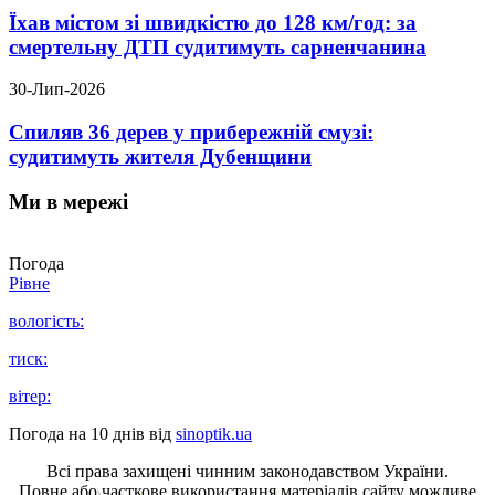
Їхав містом зі швидкістю до 128 км/год: за
смертельну ДТП судитимуть сарненчанина
30-Лип-2026
Спиляв 36 дерев у прибережній смузі:
судитимуть жителя Дубенщини
Ми в мережі
Погода
Рівне
вологість:
тиск:
вітер:
Погода на 10 днів від
sinoptik.ua
Всі права захищені чинним законодавством України.
Повне або часткове використання матеріалів сайту можливе