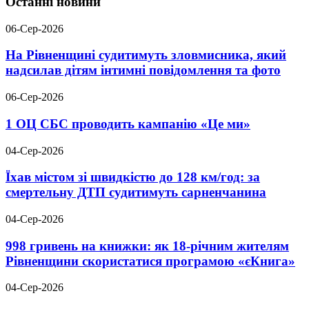
Останні новини
06-Сер-2026
На Рівненщині судитимуть зловмисника, який
надсилав дітям інтимні повідомлення та фото
06-Сер-2026
1 ОЦ СБС проводить кампанію «Це ми»
04-Сер-2026
Їхав містом зі швидкістю до 128 км/год: за
смертельну ДТП судитимуть сарненчанина
04-Сер-2026
998 гривень на книжки: як 18-річним жителям
Рівненщини скористатися програмою «єКнига»
04-Сер-2026