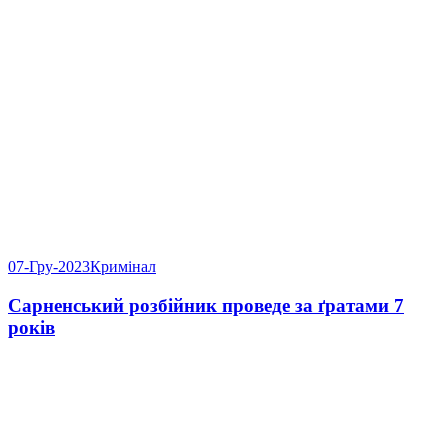
07-Гру-2023
Кримінал
Сарненський розбійник проведе за ґратами 7
років