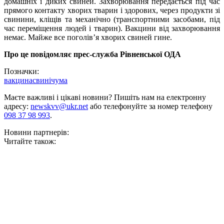
домашніх і диких свиней. Захворювання передається під час
прямого контакту хворих тварин і здорових, через продукти зі
свинини, кліщів та механічно (транспортними засобами, під
час переміщення людей і тварин). Вакцини від захворювання
немає. Майже все поголів’я хворих свиней гине.
Про це повідомляє прес-служба Рівненської ОДА
Позначки:
вакцина
свині
чума
Маєте важливі і цікаві новини? Пишіть нам на електронну
адресу:
newskvv@ukr.net
або телефонуйте за номер телефону
098 37 98 993
.
Новини партнерів:
Читайте також: