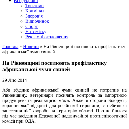
Всі рубрики
Топ-теми
Кримінал
Здоров’я
Відпочинок
Спорт
На замітку
Рекламні оголошення
Головна
»
Новини
»
На Рівненщині посилюють профілактику
африканської чуми свиней
На Рівненщині посилюють профілактику
африканської чуми свиней
29-Лис-2014
Аби збудник африканської чуми свиней не потрапив на
Рівненщину, ветеринари посилять контроль за імпортною
продукцією та реалізацією м’яса. Адже зі сторони Білорусії,
кордони якої відкриті для російської сировини, є небезпека
занесення цієї хвороби на територію області. Про це йшлося
під час засідання Державної надзвичайної протиепізоотичної
комісії при ОДА.