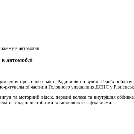
пожежу в автомоблі
 в автомоблі
омлення про те що в місті Радивилів по вулиці Героїв поблизу
но-рятувальної частини Головного управління ДСНС у Рівненські
игун та моторний відсік, передні колеса та внутрішня оббивка
ожежі та завдані нею збитки встановлюються фахівцями.