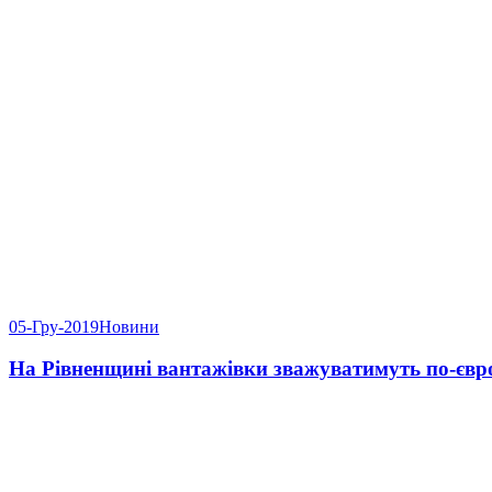
05-Гру-2019
Новини
На Рівненщині вантажівки зважуватимуть по-євр