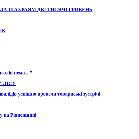
АЛА ШАХРАЯМ ДВІ ТИСЯЧІ ГРИВЕНЬ
ІК
янголів нема…”
 ЛІСУ
валідів успішно провели товариські зустрічі
у на Рівненщині