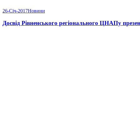
26-Січ-2017
Новини
Досвід Рівненського регіонального ЦНАПу презен