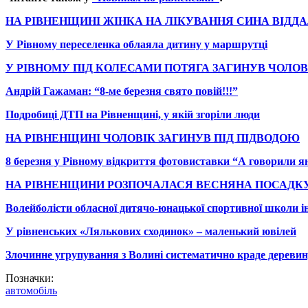
НА РІВНЕНЩИНІ ЖІНКА НА ЛІКУВАННЯ СИНА ВІДД
У Рівному переселенка облаяла дитину у маршрутці
У РІВНОМУ ПІД КОЛЕСАМИ ПОТЯГА ЗАГИНУВ ЧОЛОВ
Андрій Гажаман: “8-ме березня свято повій!!!”
Подробиці ДТП на Рівненщині, у якій згоріли люди
НА РІВНЕНЩИНІ ЧОЛОВІК ЗАГИНУВ ПІД ПІДВОДОЮ
8 березня у Рівному відкриття фотовиставки “А говорили 
НА РІВНЕНЩИНИ РОЗПОЧАЛАСЯ ВЕСНЯНА ПОСАДКУ
Волейболісти обласної дитячо-юнацької спортивної школи ін
У рівненських «Лялькових сходинок» – маленький ювілей
Злочинне угрупування з Волині систематично краде деревин
Позначки:
автомобіль