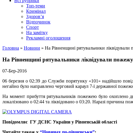
Всі рубрики
Топ-теми
Кримінал
Здоров’я
Відпочинок
Спорт
На замітку
Рекламні оголошення
Головна
»
Новини
»
На Рівненщині рятувальники ліквідували 
На Рівненщині рятувальники ліквідували пожежу
07-Бер-2016
06 березня о 02:39 до Служби порятунку «101» надійшло повід
негайно було направлено черговий караул 7-ї державної пожеж
На момент прибуття рятувальників пожежею було охоплено дв
локалізовано о 02:44 та ліквідовано о 03:20. Наразі причина п
Повідомляє ГУ ДСНС України у Рівненській області
Читайте також у
“Новинах по-рівненськи”
: