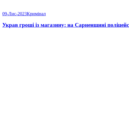
09-Лис-2023
Кримінал
Украв гроші із магазину: на Сарненщині поліцей