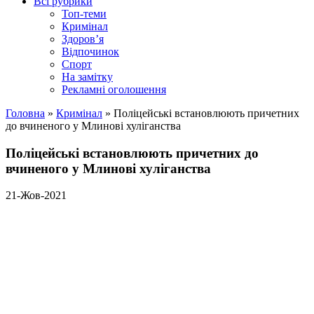
Всі рубрики
Топ-теми
Кримінал
Здоров’я
Відпочинок
Спорт
На замітку
Рекламні оголошення
Головна
»
Кримінал
»
Поліцейські встановлюють причетних
до вчиненого у Млинові хуліганства
Поліцейські встановлюють причетних до
вчиненого у Млинові хуліганства
21-Жов-2021