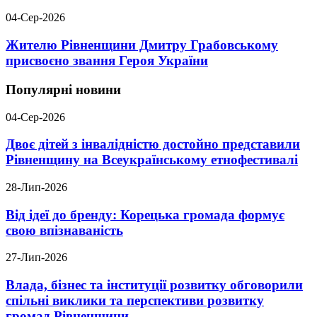
04-Сер-2026
Жителю Рівненщини Дмитру Грабовському
присвоєно звання Героя України
Популярні новини
04-Сер-2026
Двоє дітей з інвалідністю достойно представили
Рівненщину на Всеукраїнському етнофестивалі
28-Лип-2026
Від ідеї до бренду: Корецька громада формує
свою впізнаваність
27-Лип-2026
Влада, бізнес та інституції розвитку обговорили
спільні виклики та перспективи розвитку
громад Рівненщини