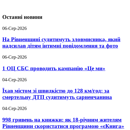
Останні новини
06-Сер-2026
На Рівненщині судитимуть зловмисника, який
надсилав дітям інтимні повідомлення та фото
06-Сер-2026
1 ОЦ СБС проводить кампанію «Це ми»
04-Сер-2026
Їхав містом зі швидкістю до 128 км/год: за
смертельну ДТП судитимуть сарненчанина
04-Сер-2026
998 гривень на книжки: як 18-річним жителям
Рівненщини скористатися програмою «єКнига»