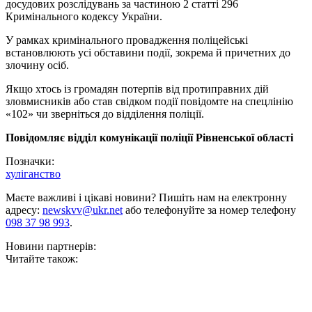
досудових розслідувань за частиною 2 статті 296
Кримінального кодексу України.
У рамках кримінального провадження поліцейські
встановлюють усі обставини події, зокрема й причетних до
злочину осіб.
Якщо хтось із громадян потерпів від протиправних дій
зловмисників або став свідком події повідомте на спецлінію
«102» чи зверніться до відділення поліції.
Повідомляє відділ комунікації поліції Рівненської області
Позначки:
хуліганство
Маєте важливі і цікаві новини? Пишіть нам на електронну
адресу:
newskvv@ukr.net
або телефонуйте за номер телефону
098 37 98 993
.
Новини партнерів:
Читайте також: