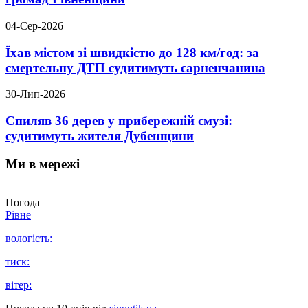
04-Сер-2026
Їхав містом зі швидкістю до 128 км/год: за
смертельну ДТП судитимуть сарненчанина
30-Лип-2026
Спиляв 36 дерев у прибережній смузі:
судитимуть жителя Дубенщини
Ми в мережі
Погода
Рівне
вологість:
тиск:
вітер: