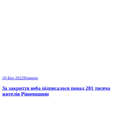
10-Бер-2022
Новини
За закриття неба підписалося понад 281 тисяча
жителів Рівненщини