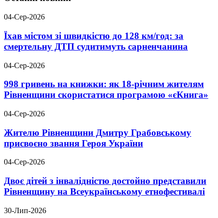
04-Сер-2026
Їхав містом зі швидкістю до 128 км/год: за
смертельну ДТП судитимуть сарненчанина
04-Сер-2026
998 гривень на книжки: як 18-річним жителям
Рівненщини скористатися програмою «єКнига»
04-Сер-2026
Жителю Рівненщини Дмитру Грабовському
присвоєно звання Героя України
04-Сер-2026
Двоє дітей з інвалідністю достойно представили
Рівненщину на Всеукраїнському етнофестивалі
30-Лип-2026