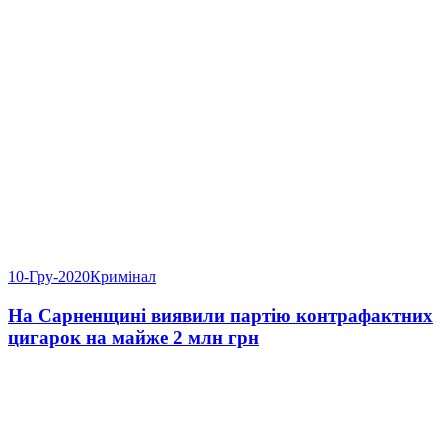
10-Гру-2020
Кримінал
На Сарненщині виявили партію контрафактних
цигарок на майже 2 млн грн