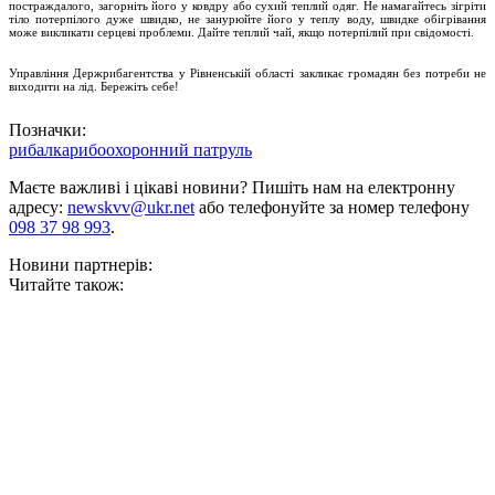
постраждалого, загорніть його у ковдру або сухий теплий одяг. Не намагайтесь зігріти
тіло потерпілого дуже швидко, не занурюйте його у теплу воду, швидке обігрівання
може викликати серцеві проблеми. Дайте теплий чай, якщо потерпілий при свідомості.
Управління Держрибагентства у Рівненській області закликає громадян без потреби не
виходити на лід. Бережіть себе!
Позначки:
рибалка
рибоохоронний патруль
Маєте важливі і цікаві новини? Пишіть нам на електронну
адресу:
newskvv@ukr.net
або телефонуйте за номер телефону
098 37 98 993
.
Новини партнерів:
Читайте також: