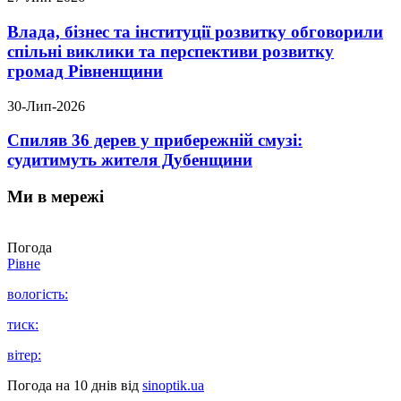
Влада, бізнес та інституції розвитку обговорили
спільні виклики та перспективи розвитку
громад Рівненщини
30-Лип-2026
Спиляв 36 дерев у прибережній смузі:
судитимуть жителя Дубенщини
Ми в мережі
Погода
Рівне
вологість:
тиск:
вітер:
Погода на 10 днів від
sinoptik.ua