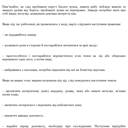
Пам’ятайте, не слід пробивати поруч багато лунок, ловити рибу поблизу вимоїн та
занадто далеко від берега, пробивати лунки на переправах. Завжди потрібно мати при
собі міцну мотузку, довжиною декілька метрів та ніж.
Якщо під час риболовлі, ви провалились у воду, варто слідувати наступним правилам:
– не піддавайтесь паніці;
– розкиньте руки в сторони й постарайтеся зачепитися за краї льоду;
– пристосуйтеся і постарайтеся переміститися усім тілом на лід або обережно
перекиньте одну ногу, а потім іншу;
– вибравшись з ополонки, потрібно відповзти від неї на безпечну відстань.
Якщо на ваших очах людина потрапила під лід, слід поводитись наступним чином:
– протягніть потерпілому довгу жердину, дошку, лижу або киньте мотузку, зв’язані
паски тощо;
– витягніть потерпілого і відповзіть від небезпечної зони;
– викличте швидку допомогу;
– надайте першу допомогу, необхідну при охолодженні. Поступово відігрійте