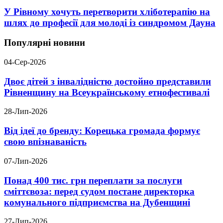
У Рівному хочуть перетворити хліботерапію на
шлях до професії для молоді із синдромом Дауна
Популярні новини
04-Сер-2026
Двоє дітей з інвалідністю достойно представили
Рівненщину на Всеукраїнському етнофестивалі
28-Лип-2026
Від ідеї до бренду: Корецька громада формує
свою впізнаваність
07-Лип-2026
Понад 400 тис. грн переплати за послуги
сміттєвоза: перед судом постане директорка
комунального підприємства на Дубенщині
27-Лип-2026