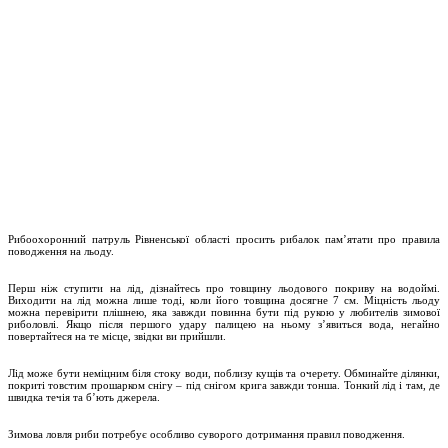
Рибоохоронний патруль Рівненської області просить рибалок пам’ятати про правила
поводження на льоду.
Перш ніж ступити на лід, дізнайтесь про товщину льодового покриву на водоймі.
Виходити на лід можна лише тоді, коли його товщина досягне 7 см. Міцність льоду
можна перевірити плішнею, яка завжди повинна бути під рукою у любителів зимової
риболовлі. Якщо після першого удару палицею на ньому з’явиться вода, негайно
повертайтеся на те місце, звідки ви прийшли.
Лід може бути неміцним біля стоку води, поблизу кущів та очерету. Обминайте ділянки,
покриті товстим прошарком снігу – під снігом крига завжди тонша. Тонкий лід і там, де
швидка течія та б’ють джерела.
Зимова ловля риби потребує особливо суворого дотримання правил поводження.