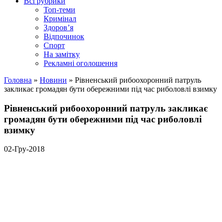
Всі рубрики
Топ-теми
Кримінал
Здоров’я
Відпочинок
Спорт
На замітку
Рекламні оголошення
Головна
»
Новини
»
Рівненський рибоохоронний патруль
закликає громадян бути обережними під час риболовлі взимку
Рівненський рибоохоронний патруль закликає
громадян бути обережними під час риболовлі
взимку
02-Гру-2018