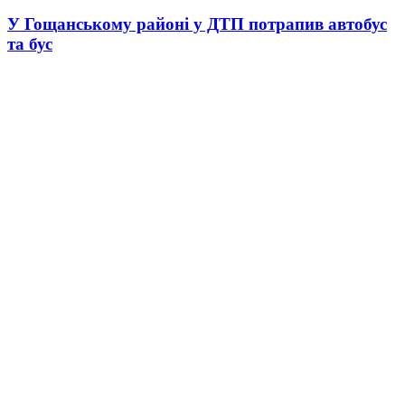
У Гощанському районі у ДТП потрапив автобус
та бус