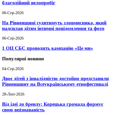
благодійний велопробіг
06-Сер-2026
На Рівненщині судитимуть зловмисника, який
надсилав дітям інтимні повідомлення та фото
06-Сер-2026
1 ОЦ СБС проводить кампанію «Це ми»
Популярні новини
04-Сер-2026
Двоє дітей з інвалідністю достойно представили
Рівненщину на Всеукраїнському етнофестивалі
28-Лип-2026
Від ідеї до бренду: Корецька громада формує
свою впізнаваність