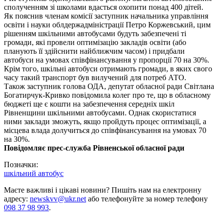
сполученням зі школами вдасться охопити понад 400 дітей.
Як пояснив членам комісії заступник начальника управління
освіти і науки облдержадміністрації Петро Коржевський, цим
рішенням шкільними автобусами будуть забезпечені ті
громади, які провели оптимізацію закладів освіти (або
планують її здійснити найближчим часом) і придбали
автобуси на умовах співфінансування у пропорції 70 на 30%.
Крім того, шкільні автобуси отримають громади, в яких свого
часу такий транспорт був вилучений для потреб АТО.
Також заступник голова ОДА, депутат обласної ради Світлана
Богатирчук-Кривко повідомила колег про те, що в обласному
бюджеті ще є кошти на забезпечення середніх шкіл
Рівненщини шкільними автобусами. Однак скористатися
ними заклади зможуть, якщо пройдуть процес оптимізації, а
місцева влада долучиться до співфінансування на умовах 70
на 30%.
Повідомляє прес-служба Рівненської обласної ради
Позначки:
шкільний автобус
Маєте важливі і цікаві новини? Пишіть нам на електронну
адресу:
newskvv@ukr.net
або телефонуйте за номер телефону
098 37 98 993
.