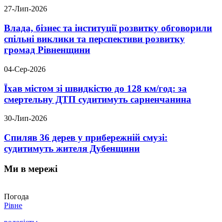
27-Лип-2026
Влада, бізнес та інституції розвитку обговорили
спільні виклики та перспективи розвитку
громад Рівненщини
04-Сер-2026
Їхав містом зі швидкістю до 128 км/год: за
смертельну ДТП судитимуть сарненчанина
30-Лип-2026
Спиляв 36 дерев у прибережній смузі:
судитимуть жителя Дубенщини
Ми в мережі
Погода
Рівне