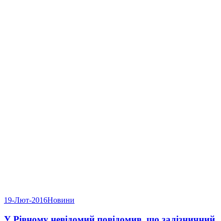
19-Лют-2016
Новини
У Рівному невідомий повідомив, що залізничний