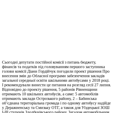
Сьогодні депутати постійної комісії з питань бюджету,
фінансів та податків під головуванням першого заступника
голови комісії Діани Гордійчук погодили проект рішення Про
внесення змін до Обласної програми забезпечення закладів
загальної середньої освіти шкільними автобусами у 2018 році.
І рекомендували винести це питання на розгляд сесії 27 липня.
Відповідно до проекту рішення, 5 районів Рівненщини
отримають 10 шкільних автобусів, а саме: 5 автомобілів
отримають заклади Острозького району, 2 – Бабинська
об’єднана територіальна громада і по одному автобусу надійде
у Деражненську та Смизьку ОТГ, а також для Уїздецької ЗОШ
I-III ступенів Здолбунівського району. Загалом автомобільним