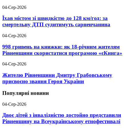
04-Сер-2026
Їхав містом зі швидкістю до 128 км/год: за
смертельну ДТП судитимуть сарненчанина
04-Сер-2026
998 гривень на книжки: як 18-річним жителям
Рівненщини скористатися програмою «єКнига»
04-Сер-2026
Жителю Рівненщини Дмитру Грабовському
присвоєно звання Героя України
Популярні новини
04-Сер-2026
Двоє дітей з інвалідністю достойно представили
Рівненщину на Всеукраїнському етнофестивалі