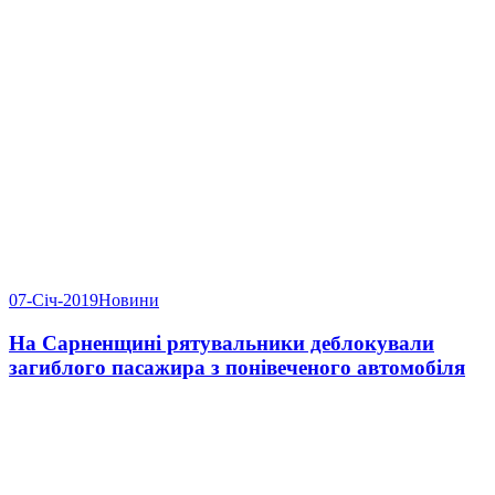
07-Січ-2019
Новини
На Сарненщині рятувальники деблокували
загиблого пасажира з понівеченого автомобіля