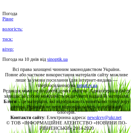
Погода
Рівне
вологість:
тиск:
вітер:
Погода на 10 днів від
sinoptik.ua
Всі права захищені чинним законодавством України.
Повне або часткове використання матеріалів сайту можливе
лише за умови посилання (для інтернет-видань —
гіперпосилання) на
tomat.rv.ua
Редакція може не поділяти думку авторів. Адміністрація сайту
залишає за собою можливість редагувати надані їй матеріали.
Блоги
– це матеріали, які відображають винятково точку зору
автора. Редакція не несе відповідальність за публікації
блогерів.
Контакти сайту
: Електронна адреса:
newskvv@ukr.net
© ТОВ «ІНФОРМАЦІЙНЕ АГЕНТСТВО «НОВИНИ ПО-
РІВНЕНСЬКИ» 2014-2020