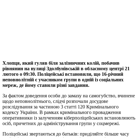
Хлопця, який гуляв біля залізничних колій, побачив
рівнянин на вулиці Здолбунівській в обласному центрі 21
лютого о 09:30. Поліцейські встановили, що 16-річний
неповнолітній є учасником групи в одній із соціальних
мереж, де йому ставили різні завдання.
За фактом доведення особи до замаху на самогубство, вчинене
щодо неповнолітнього, слідчі розпочали досудове
розслідування за частиною 3 статті 120 Кримінального
кодексу України. В рамках кримінального провадження
оперативники із залученням кіберполіцейських встановлюють
осіб, причетних до адміністрування групи у соцмережі.
Поліцейські звертаються до батьків: приділяйте більше часу