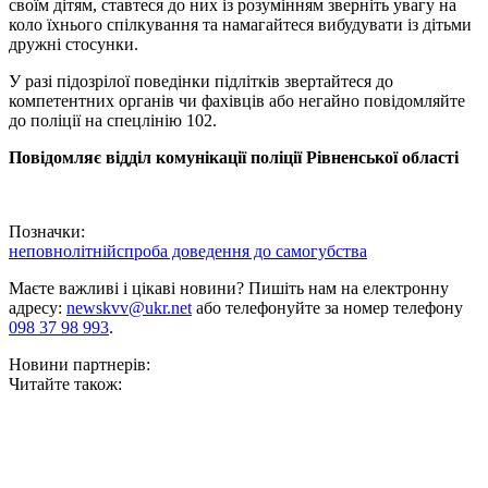
своїм дітям, ставтеся до них із розумінням зверніть увагу на
коло їхнього спілкування та намагайтеся вибудувати із дітьми
дружні стосунки.
У разі підозрілої поведінки підлітків звертайтеся до
компетентних органів чи фахівців або негайно повідомляйте
до поліції на спецлінію 102.
Повідомляє відділ комунікації поліції Рівненської області
Позначки:
неповнолітній
спроба доведення до самогубства
Маєте важливі і цікаві новини? Пишіть нам на електронну
адресу:
newskvv@ukr.net
або телефонуйте за номер телефону
098 37 98 993
.
Новини партнерів:
Читайте також: