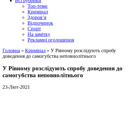
Всі рубрики
Топ-теми
Кримінал
Здоров’я
Відпочинок
Спорт
На замітку
Рекламні оголошення
Головна
»
Кримінал
»
У Рівному розслідують спробу
доведення до самогубства неповнолітнього
У Рівному розслідують спробу доведення до
самогубства неповнолітнього
23-Лют-2021