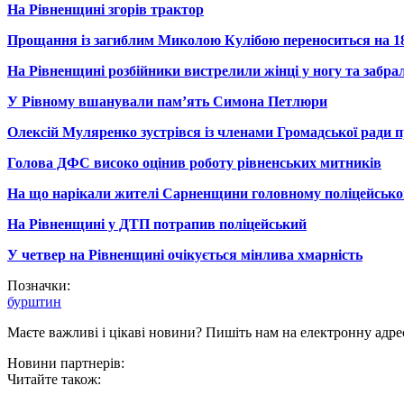
На Рівненщині згорів трактор
Прощання із загиблим Миколою Кулібою переноситься на 1
На Рівненщині розбійники вистрелили жінці у ногу та забр
У Рівному вшанували пам’ять Симона Петлюри
Олексій Муляренко зустрівся із членами Громадської ради 
Голова ДФС високо оцінив роботу рівненських митників
На що нарікали жителі Сарненщини головному поліцейсько
На Рівненщині у ДТП потрапив поліцейський
У четвер на Рівненщині очікується мінлива хмарність
Позначки:
бурштин
Маєте важливі і цікаві новини? Пишіть нам на електронну адре
Новини партнерів:
Читайте також: