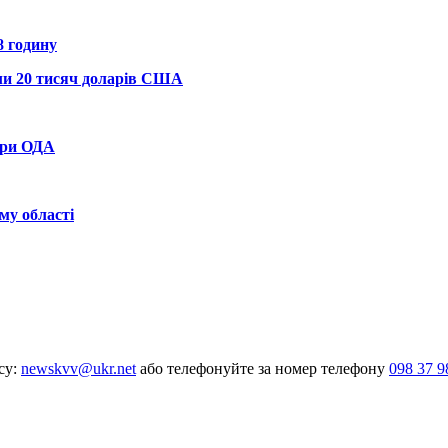
8 годину
али 20 тисяч доларів США
при ОДА
му області
су:
newskvv@ukr.net
або телефонуйте за номер телефону
098 37 9