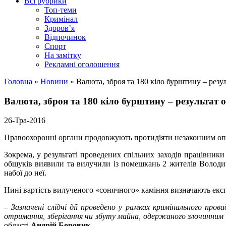
Всі рубрики
Топ-теми
Кримінал
Здоров’я
Відпочинок
Спорт
На замітку
Рекламні оголошення
Головна
»
Новини
»
Валюта, зброя та 180 кіло бурштину – резу
Валюта, зброя та 180 кіло бурштину – результат 
26-Тра-2016
Правоохоронні органи продовжують протидіяти незаконним опера
Зокрема, у результаті проведених спільних заходів працівники
обшуків виявили та вилучили із помешкань 2 жителів Володим
набої до неї.
Нині вартість вилученого «сонячного» каміння визначають екс
–
Зазначені слідчі дії проведено у рамках кримінального пр
отримання, зберігання чи збуту майна, одержаного злочинним 
області
Андрій Боровик
.