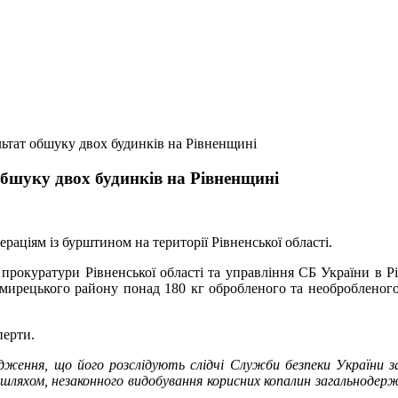
льтат обшуку двох будинків на Рівненщині
обшуку двох будинків на Рівненщині
ціям із бурштином на території Рівненської області.
 прокуратури Рівненської області та управління СБ України в Рів
ирецького району понад 180 кг обробленого та необробленого 
перти.
овадження, що його розслідують слідчі Служби безпеки України
шляхом, незаконного видобування корисних копалин загальнодерж