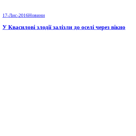
17-Лис-2016
Новини
У Квасилові злодії залізли до оселі через вікно